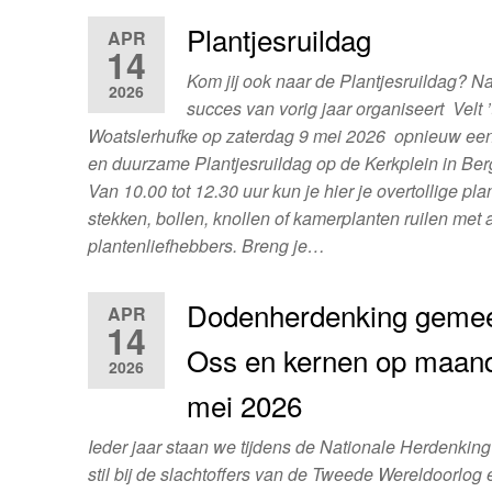
Plantjesruildag
APR
14
Kom jij ook naar de Plantjesruildag? Na
2026
succes van vorig jaar organiseert Velt ’
Woatslerhufke op zaterdag 9 mei 2026 opnieuw een
en duurzame Plantjesruildag op de Kerkplein in Be
Van 10.00 tot 12.30 uur kun je hier je overtollige pla
stekken, bollen, knollen of kamerplanten ruilen met
plantenliefhebbers. Breng je…
Dodenherdenking geme
APR
14
Oss en kernen op maan
2026
mei 2026
Ieder jaar staan we tijdens de Nationale Herdenking
stil bij de slachtoffers van de Tweede Wereldoorlog