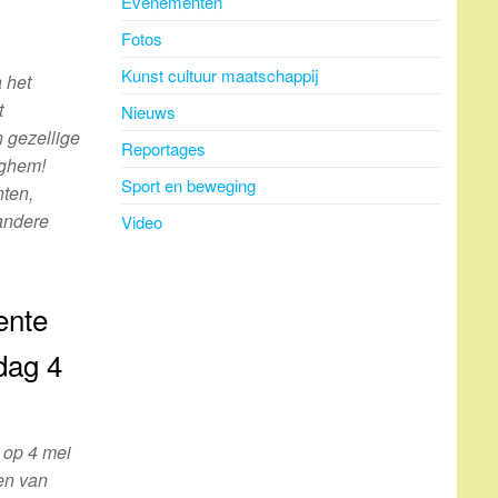
Evenementen
Fotos
Kunst cultuur maatschappij
 het
t
Nieuws
 gezellige
Reportages
rghem!
Sport en beweging
nten,
 andere
Video
ente
dag 4
 op 4 mei
 en van