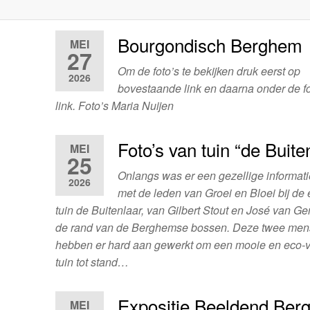
Bourgondisch Berghem
MEI
27
Om de foto’s te bekijken druk eerst op
2026
bovestaande link en daarna onder de f
link. Foto’s Maria Nuijen
Foto’s van tuin “de Buite
MEI
25
Onlangs was er een gezellige informat
2026
met de leden van Groei en Bloei bij de
tuin de Buitenlaar, van Gilbert Stout en José van G
de rand van de Berghemse bossen. Deze twee me
hebben er hard aan gewerkt om een mooie en eco-vr
tuin tot stand…
Expositie Beeldend Be
MEI