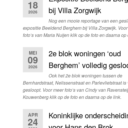
18
bij Villa Zorgwijk
2026
Nog een mooie reportage van een ges
expositie Beeldend Berghem bij Villa Zorgwijk. Voo
foto’s van Maria Nuijen klik op de foto en daarna op 
2e blok woningen ‘oud
MEI
09
Berghem’ volledig geslo
2026
Ook het 2e blok woningen tussen de
Bernhardstraat, Nelissenstraat en Parlevlietstraat is 
gesloopt. Voor meer foto’s van Cindy van Ravenste
Kouwenberg klik op de foto en daarna op de link.
Koninklijke onderscheidi
APR
24
voor Hans den Brok