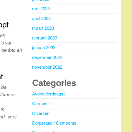
mei 2023
april 2023
opt
maart 2023
oek
februari 2023
o’s van
januari 2023
 de foto en
december 2022
november 2022
t
Categories
 de
Avondvierdaagse
 Chinees
Carnaval
ts
Diversen
nd. Voor
Dorpsraad / Gemeente