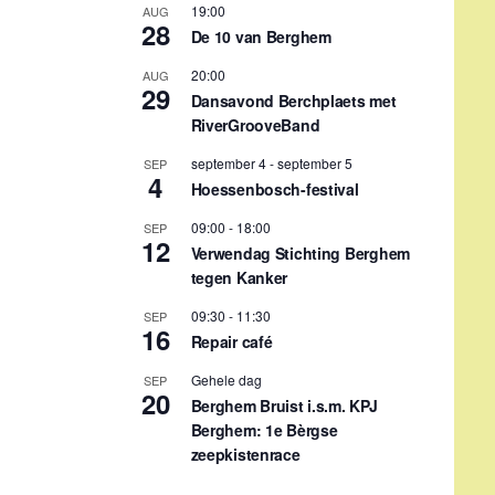
19:00
AUG
28
De 10 van Berghem
20:00
AUG
29
Dansavond Berchplaets met
RiverGrooveBand
september 4
-
september 5
SEP
4
Hoessenbosch-festival
09:00
-
18:00
SEP
12
Verwendag Stichting Berghem
tegen Kanker
09:30
-
11:30
SEP
16
Repair café
Gehele dag
SEP
20
Berghem Bruist i.s.m. KPJ
Berghem: 1e Bèrgse
zeepkistenrace