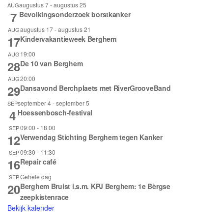
augustus 7
-
augustus 25
AUG
7
Bevolkingsonderzoek borstkanker
augustus 17
-
augustus 21
AUG
17
Kindervakantieweek Berghem
19:00
AUG
28
De 10 van Berghem
20:00
AUG
29
Dansavond Berchplaets met RiverGrooveBand
september 4
-
september 5
SEP
4
Hoessenbosch-festival
09:00
-
18:00
SEP
12
Verwendag Stichting Berghem tegen Kanker
09:30
-
11:30
SEP
16
Repair café
Gehele dag
SEP
20
Berghem Bruist i.s.m. KPJ Berghem: 1e Bèrgse
zeepkistenrace
Bekijk kalender