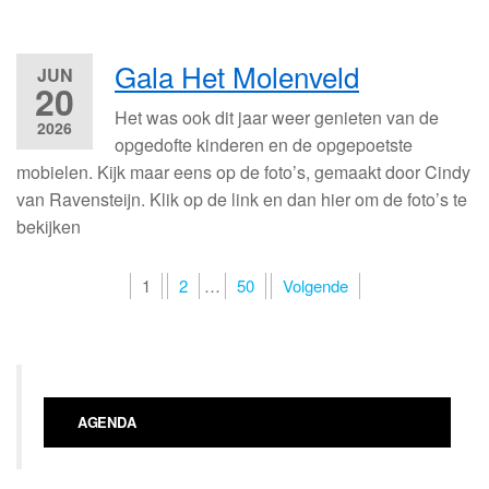
Gala Het Molenveld
JUN
20
Het was ook dit jaar weer genieten van de
2026
opgedofte kinderen en de opgepoetste
mobielen. Kijk maar eens op de foto’s, gemaakt door Cindy
van Ravensteijn. Klik op de link en dan hier om de foto’s te
bekijken
Berichten
1
2
…
50
Volgende
paginering
AGENDA