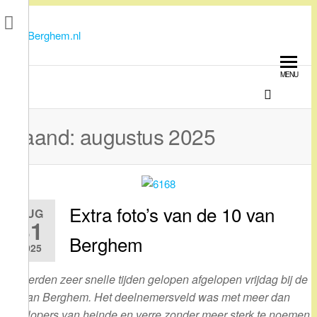
Ga
naar
BERGHEM.NL
de
Bérgs nieuws door en voor Bérgse mensen
inhoud
MENU
Maand:
augustus 2025
Extra foto’s van de 10 van
AUG
31
Berghem
2025
Er werden zeer snelle tijden gelopen afgelopen vrijdag bij de
10 van Berghem. Het deelnemersveld was met meer dan
300 lopers van heinde en verre zonder meer sterk te noemen