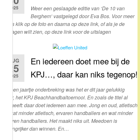
30
2025
Weer een geslaagde editie van ‘De 10 van
Berghem’ vastgelegd door Eva Bos. Voor meer
foto’s klik op de foto en daarna op deze link, of als je de
uitslagen wilt zien, op deze link voor de uitslagen
En iedereen doet mee bij de
AUG
25
KPJ…, daar kan niks tegenop!
2025
Na een jaartje onderbreking was het er dit jaar gelukkig
weer, het KPJ Beachhandbaltoernooi. En zoals de titel al
aangeeft: daar doet iedereen aan mee. Jong en oud, atletisch
en wat minder atletisch, ervaren handballers en wat minder
ervaren handballers. Het maakt niks uit. Meedoen is
belangrijker dan winnen. En…