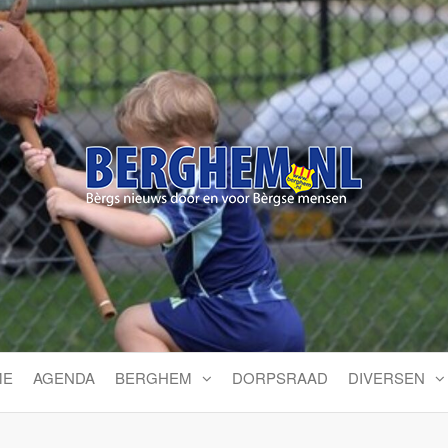
Bérgs nieuws door en voor
ME
AGENDA
BERGHEM
DORPSRAAD
DIVERSEN