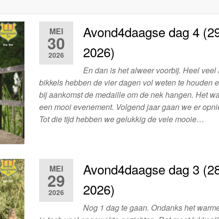
Avond4daagse dag 4 (29
MEI
30
2026)
2026
En dan is het alweer voorbij. Heel veel
bikkels hebben de vier dagen vol weten te houden 
bij aankomst de medaille om de nek hangen. Het w
een mooi evenement. Volgend jaar gaan we er opni
Tot die tijd hebben we gelukkig de vele mooie…
Avond4daagse dag 3 (28
MEI
29
2026)
2026
Nog 1 dag te gaan. Ondanks het warme