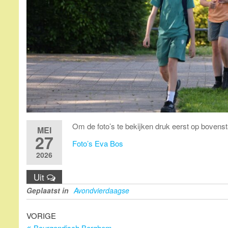
Om de foto’s te bekijken druk eerst op bovenst
MEI
27
Foto’s Eva Bos
2026
Uit
Geplaatst in
Avondvierdaagse
Bericht
Vorig
VORIGE
bericht
Bourgondisch Berghem