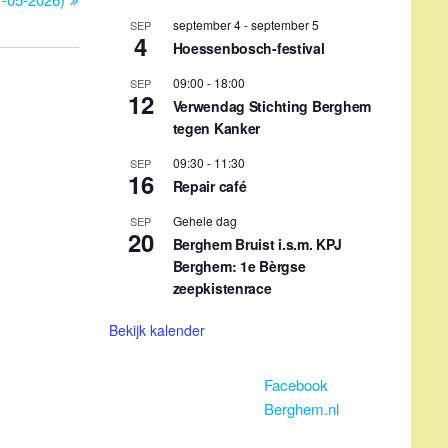
zeepkistenrace
Bekijk kalender
Facebook
Berghem.nl
Terugkerende evenementen
1e maandag maand 14:30 uur
Elke dinsda