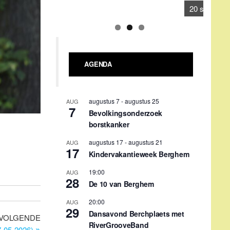
17
Kindervakantieweek Berghem
19:00
AUG
28
De 10 van Berghem
20:00
AUG
29
Dansavond Berchplaets met
RiverGrooveBand
september 4
-
september 5
SEP
4
Hoessenbosch-festival
09:00
-
18:00
SEP
12
Verwendag Stichting Berghem
tegen Kanker
09:30
-
11:30
SEP
16
Repair café
Gehele dag
SEP
20
Berghem Bruist i.s.m. KPJ
Volgend
VOLGENDE
Berghem: 1e Bèrgse
bericht
-05-2026)