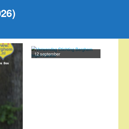
26)
20 septemb
12 september
AGENDA
augustus 7
-
augustus 25
AUG
7
Bevolkingsonderzoek
borstkanker
augustus 17
-
augustus 21
AUG