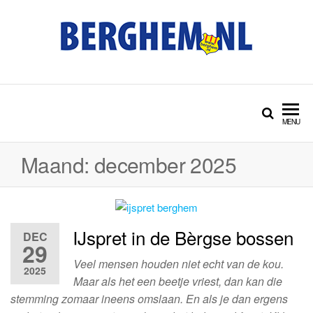
Ga
naar
de
inhoud
BERGHEM.NL
Bérgs nieuws door en
voor Bérgse mensen
MENU
Maand:
december 2025
IJspret in de Bèrgse bossen
DEC
29
Veel mensen houden niet echt van de kou.
2025
Maar als het een beetje vriest, dan kan die
stemming zomaar ineens omslaan. En als je dan ergens