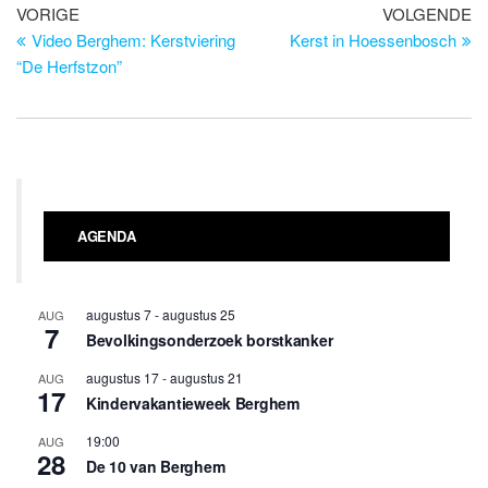
Bericht
Vorig
Vo
VORIGE
VOLGENDE
bericht
be
Video Berghem: Kerstviering
Kerst in Hoessenbosch
navigatie
“De Herfstzon”
AGENDA
augustus 7
-
augustus 25
AUG
7
Bevolkingsonderzoek borstkanker
augustus 17
-
augustus 21
AUG
17
Kindervakantieweek Berghem
19:00
AUG
28
De 10 van Berghem