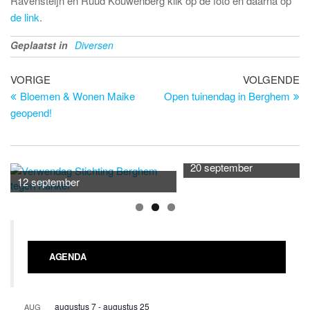
Ravensteijn en Ruud Kouwenberg klik op de foto en daarna op
de link
.
Geplaatst in
Diversen
Bericht
Vorig
Vo
VORIGE
VOLGENDE
bericht
be
Bloemen & Wonen Maike
Open tuinendag in Berghem
navigatie
geopend!
20 september
12 september
AGENDA
augustus 7
-
augustus 25
AUG