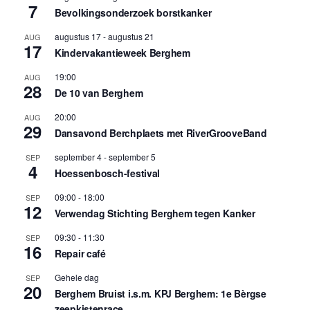
7
Bevolkingsonderzoek borstkanker
augustus 17
-
augustus 21
AUG
17
Kindervakantieweek Berghem
19:00
AUG
28
De 10 van Berghem
20:00
AUG
29
Dansavond Berchplaets met RiverGrooveBand
september 4
-
september 5
SEP
4
Hoessenbosch-festival
09:00
-
18:00
SEP
12
Verwendag Stichting Berghem tegen Kanker
09:30
-
11:30
SEP
16
Repair café
Gehele dag
SEP
20
Berghem Bruist i.s.m. KPJ Berghem: 1e Bèrgse
zeepkistenrace