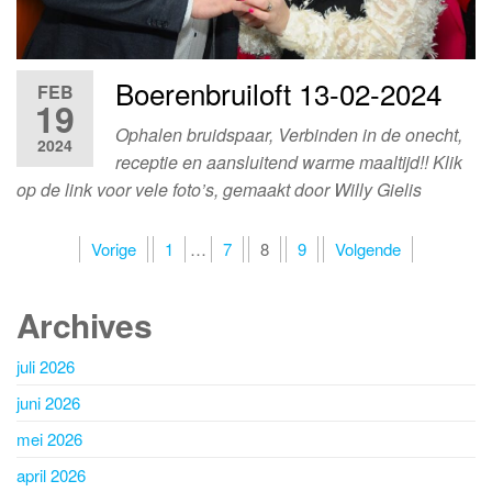
Boerenbruiloft 13-02-2024
FEB
19
Ophalen bruidspaar, Verbinden in de onecht,
2024
receptie en aansluitend warme maaltijd!! Klik
op de link voor vele foto’s, gemaakt door Willy Gielis
Berichten
Vorige
1
…
7
8
9
Volgende
paginering
Archives
juli 2026
juni 2026
mei 2026
april 2026