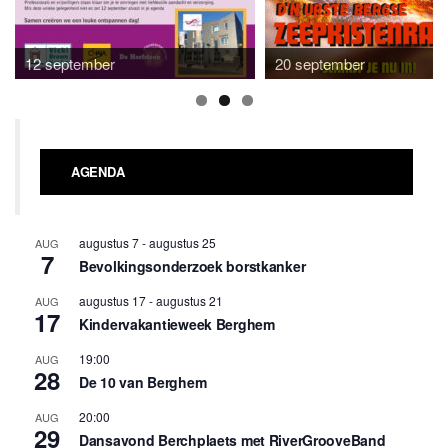
12 september
20 september
AGENDA
augustus 7
-
augustus 25
AUG
7
Bevolkingsonderzoek borstkanker
augustus 17
-
augustus 21
AUG
17
Kindervakantieweek Berghem
19:00
AUG
28
De 10 van Berghem
20:00
AUG
29
Dansavond Berchplaets met RiverGrooveBand