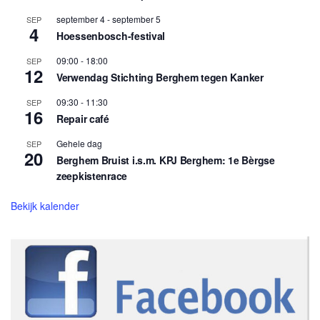
september 4
-
september 5
SEP
4
Hoessenbosch-festival
09:00
-
18:00
SEP
12
Verwendag Stichting Berghem tegen Kanker
09:30
-
11:30
SEP
16
Repair café
Gehele dag
SEP
20
Berghem Bruist i.s.m. KPJ Berghem: 1e Bèrgse
zeepkistenrace
Bekijk kalender