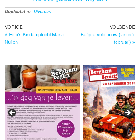
Geplaatst in
Diversen
Bericht
Vorig
Vo
VORIGE
VOLGENDE
bericht
be
Foto’s Kinderoptocht Maria
Bergse Veld bouw (januari-
navigatie
Nuijen
februari)