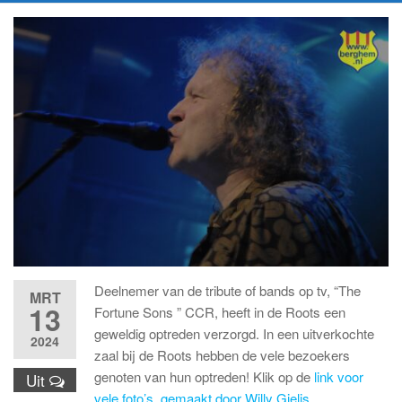
Deelnemer van de tribute of bands op tv, “The
MRT
13
Fortune Sons ” CCR, heeft in de Roots een
geweldig optreden verzorgd. In een uitverkochte
2024
zaal bij de Roots hebben de vele bezoekers
genoten van hun optreden! Klik op de
link voor
Uit
vele foto’s, gemaakt door Willy Gielis