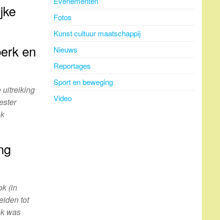
Evenementen
jke
Fotos
Kunst cultuur maatschappij
erk en
Nieuws
Reportages
Sport en beweging
uitreiking
Video
ester
ok
ng
k (in
eiden tot
ok was