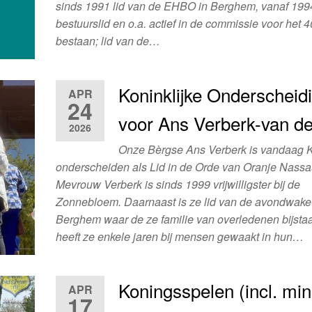
sinds 1991 lid van de EHBO in Berghem, vanaf 199
bestuurslid en o.a. actief in de commissie voor het 4
bestaan; lid van de…
Koninklijke Onderscheid
APR
24
voor Ans Verberk-van d
2026
Onze Bèrgse Ans Verberk is vandaag Ko
onderscheiden als Lid in de Orde van Oranje Nassa
Mevrouw Verberk is sinds 1999 vrijwilligster bij de
Zonnebloem. Daarnaast is ze lid van de avondwake
Berghem waar de ze familie van overledenen bijsta
heeft ze enkele jaren bij mensen gewaakt in hun…
Koningsspelen (incl. min
APR
17