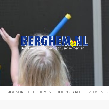
Bérgs nieuws door en voor
ME
AGENDA
BERGHEM
DORPSRAAD
DIVERSEN