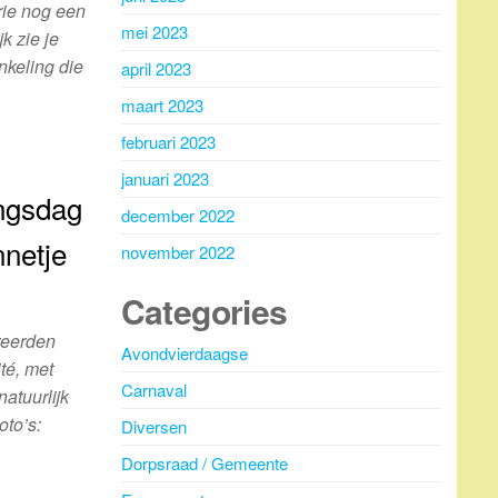
rie nog een
mei 2023
k zie je
nkeling die
april 2023
maart 2023
februari 2023
januari 2023
ngsdag
december 2022
nnetje
november 2022
Categories
reerden
Avondvierdaagse
té, met
Carnaval
natuurlijk
oto’s:
Diversen
Dorpsraad / Gemeente