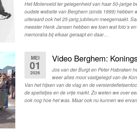
Het Molenveld ter gelegenheid van haar 50-jarige b
oudste website van Berghem (sinds 1999) hebben 
uiteraard ook het 25-jarig jubileum meegemaakt. S
meester Henk Jansen hebben we toen wat foto’s en
memoralia bij elkaar geraapt en daar…
Video Berghem: Koning
MEI
01
Jos van der Burgt en Peter Habraken 
2026
weer alles mooi vastgelegd van de Ko
Van het hijsen van de vlag en de versierdefietsentoc
de spelletjes en de vrije markt. Zo weten we over ee
ook nog hoe het was. Maar ook nu kunnen we erv