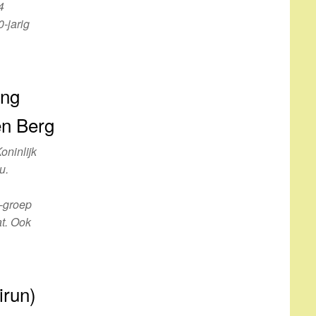
4
0-jarig
ing
en Berg
ninlijk
u.
-groep
at. Ook
irun)