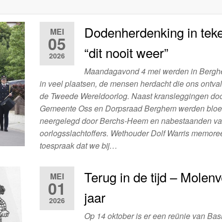
Dodenherdenking in tek
MEI
05
“dit nooit weer”
2026
Maandagavond 4 mei werden in Bergh
in veel plaatsen, de mensen herdacht die ons ontvall
de Tweede Wereldoorlog. Naast kransleggingen do
Gemeente Oss en Dorpsraad Berghem werden blo
neergelegd door Berchs-Heem en nabestaanden va
oorlogsslachtoffers. Wethouder Dolf Warris memoree
toespraak dat we bij…
Terug in de tijd – Molen
MEI
01
jaar
2026
Op 14 oktober is er een reünie van Bas