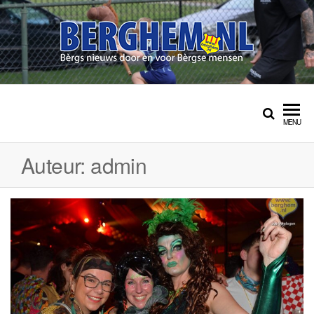
Ga
naar
de
inhoud
BERGHEM.NL
Bérgs nieuws door en
voor Bérgse mensen
MENU
Auteur:
admin