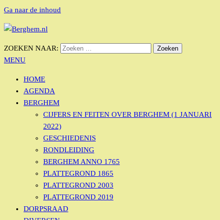
Ga naar de inhoud
Bérgs nieuws door en voor Bérgse mensen
ZOEKEN NAAR:
BERGHEM.NL
MENU
HOME
AGENDA
BERGHEM
CIJFERS EN FEITEN OVER BERGHEM (1 JANUARI
2022)
GESCHIEDENIS
RONDLEIDING
BERGHEM ANNO 1765
PLATTEGROND 1865
PLATTEGROND 2003
PLATTEGROND 2019
DORPSRAAD