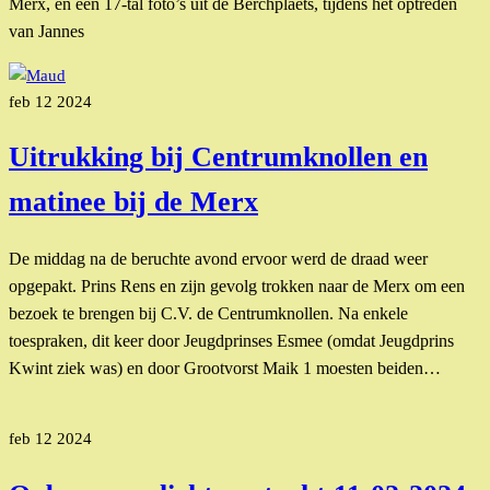
Merx, en een 17-tal foto’s uit de Berchplaets, tijdens het optreden
van Jannes
feb
12
2024
Uitrukking bij Centrumknollen en
matinee bij de Merx
De middag na de beruchte avond ervoor werd de draad weer
opgepakt. Prins Rens en zijn gevolg trokken naar de Merx om een
bezoek te brengen bij C.V. de Centrumknollen. Na enkele
toespraken, dit keer door Jeugdprinses Esmee (omdat Jeugdprins
Kwint ziek was) en door Grootvorst Maik 1 moesten beiden…
feb
12
2024