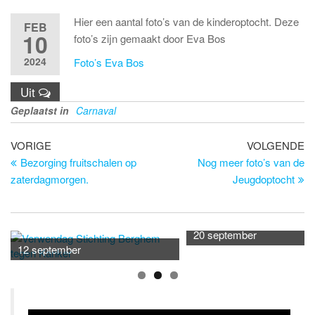
Hier een aantal foto’s van de kinderoptocht. Deze
FEB
10
foto’s zijn gemaakt door Eva Bos
2024
Foto’s Eva Bos
Uit
Geplaatst in
Carnaval
Bericht
Vorig
Vo
VORIGE
VOLGENDE
bericht
be
Bezorging fruitschalen op
Nog meer foto’s van de
navigatie
zaterdagmorgen.
Jeugdoptocht
20 september
12 september