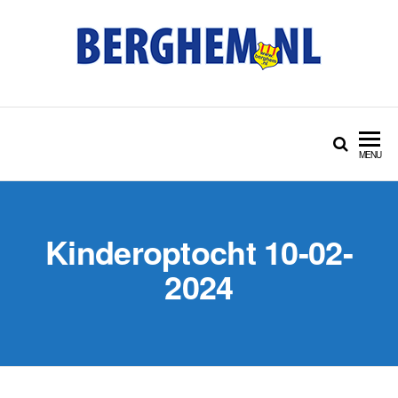
Ga
naar
de
inhoud
BERGHEM.NL
Bérgs nieuws door en
voor Bérgse mensen
MENU
Kinderoptocht 10-02-
2024