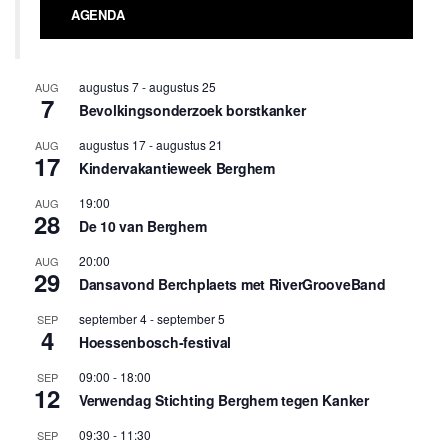
AGENDA
augustus 7
-
augustus 25
AUG
7
Bevolkingsonderzoek borstkanker
augustus 17
-
augustus 21
AUG
17
Kindervakantieweek Berghem
19:00
AUG
28
De 10 van Berghem
20:00
AUG
29
Dansavond Berchplaets met RiverGrooveBand
september 4
-
september 5
SEP
4
Hoessenbosch-festival
09:00
-
18:00
SEP
12
Verwendag Stichting Berghem tegen Kanker
09:30
-
11:30
SEP