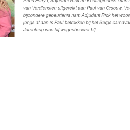
Prins Ferry I, Adjudant Rick en Knolleginneke Dian 
van Verdiensten uitgereikt aan Paul van Orsouw. Vo
bijzondere gebeurtenis nam Adjudant Rick het woor
jongs af aan is Paul betrokken bij het Bergs carnaval
Jarenlang was hij wagenbouwer bij…