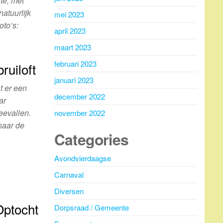
té, met
natuurlijk
mei 2023
oto’s:
april 2023
maart 2023
februari 2023
uiloft
januari 2023
t er een
december 2022
ar
eevallen.
november 2022
 naar de
Categories
Avondvierdaagse
Carnaval
Diversen
 Optocht
Dorpsraad / Gemeente