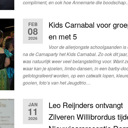
compliment, en ook hoe Annemarie die boodscha
Kids Carnabal voor groep
FEB
08
en met 5
2026
Voor de allerjongste schoolgaanden is
na de Carnaparty het Kids Carnabal. Zo ook dit jaar
was natuurlijk weer veel belangstelling voor. Want z
waar kan je sjoelen, limbo-dansen, in een barby-do
gefotografeerd worden, op een catwalk lopen, kleure
gooien, foto’s van het Jeugdtrio…
Leo Reijnders ontvangt
JAN
11
Zilveren Willibrordus tij
2026