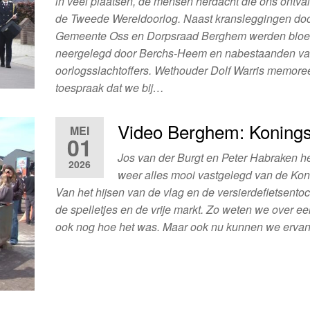
in veel plaatsen, de mensen herdacht die ons ontvall
de Tweede Wereldoorlog. Naast kransleggingen do
Gemeente Oss en Dorpsraad Berghem werden blo
neergelegd door Berchs-Heem en nabestaanden va
oorlogsslachtoffers. Wethouder Dolf Warris memoree
toespraak dat we bij…
Video Berghem: Koning
MEI
01
Jos van der Burgt en Peter Habraken 
2026
weer alles mooi vastgelegd van de Ko
Van het hijsen van de vlag en de versierdefietsentoc
de spelletjes en de vrije markt. Zo weten we over ee
ook nog hoe het was. Maar ook nu kunnen we erv