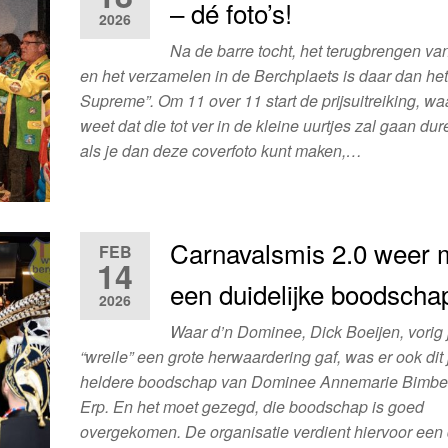
– dé foto’s!
2026
Na de barre tocht, het terugbrengen v
en het verzamelen in de Berchplaets is daar dan h
Supreme”. Om 11 over 11 start de prijsuitreiking, wa
weet dat die tot ver in de kleine uurtjes zal gaan du
als je dan deze coverfoto kunt maken,…
Carnavalsmis 2.0 weer 
FEB
14
een duidelijke boodscha
2026
Waar d’n Dominee, Dick Boeijen, vorig 
“wreile” een grote herwaardering gaf, was er ook dit
heldere boodschap van Dominee Annemarie Bimbe
Erp. En het moet gezegd, die boodschap is goed
overgekomen. De organisatie verdient hiervoor een 