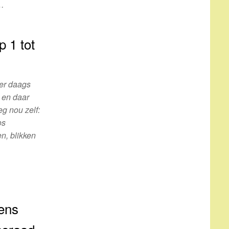
p…
 1 tot
 er daags
, en daar
eg nou zelf:
os
n, blikken
dens