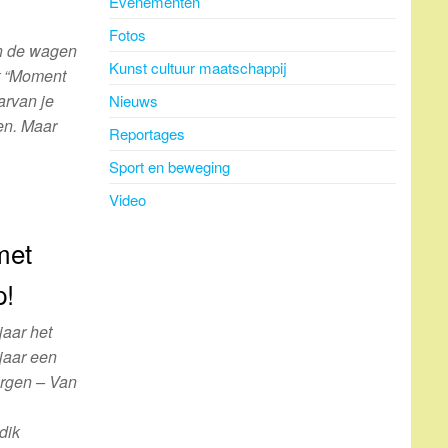
Evenementen
Fotos
an de wagen
Kunst cultuur maatschappij
et “Moment
arvan je
Nieuws
ren. Maar
Reportages
Sport en beweging
Video
met
p!
jaar het
 jaar een
rgen – Van
dik