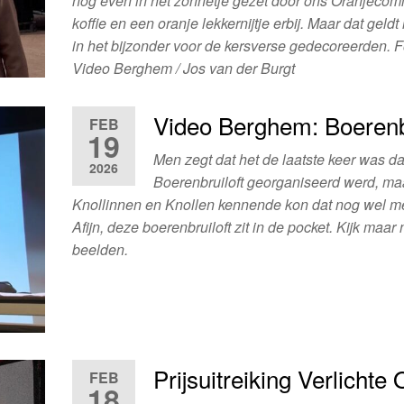
nog even in het zonnetje gezet door ons Oranjecomi
koffie en een oranje lekkernijtje erbij. Maar dat geldt 
in het bijzonder voor de kersverse gedecoreerden. F
Video Berghem / Jos van der Burgt
Video Berghem: Boerenbr
FEB
19
Men zegt dat het de laatste keer was da
2026
Boerenbruiloft georganiseerd werd, ma
Knollinnen en Knollen kennende kon dat nog wel m
Afijn, deze boerenbruiloft zit in de pocket. Kijk maar
beelden.
Prijsuitreiking Verlichte
FEB
18