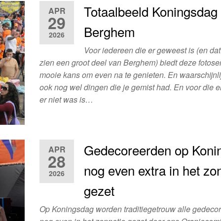
Totaalbeeld Koningsdag
APR
29
Berghem
2026
Voor iedereen die er geweest is (en dat
zien een groot deel van Berghem) biedt deze fotose
mooie kans om even na te genieten. En waarschijnlij
ook nog wel dingen die je gemist had. En voor die e
er niet was is…
Gedecoreerden op Koni
APR
28
nog even extra in het zo
2026
gezet
Op Koningsdag worden traditiegetrouw alle gedeco