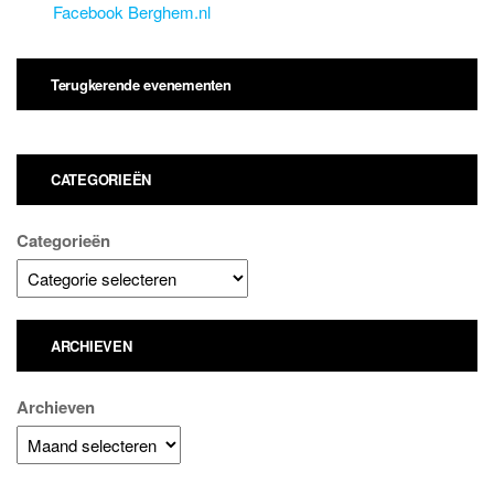
c
Facebook Berghem.nl
h
t
Terugkerende evenementen
CATEGORIEËN
Categorieën
ARCHIEVEN
Archieven