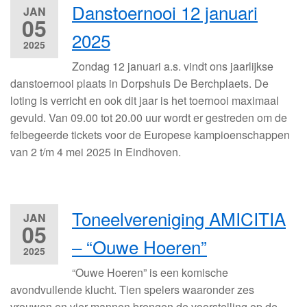
Danstoernooi 12 januari
JAN
05
2025
2025
Zondag 12 januari a.s. vindt ons jaarlijkse
danstoernooi plaats in Dorpshuis De Berchplaets. De
loting is verricht en ook dit jaar is het toernooi maximaal
gevuld. Van 09.00 tot 20.00 uur wordt er gestreden om de
felbegeerde tickets voor de Europese kampioenschappen
van 2 t/m 4 mei 2025 in Eindhoven.
Toneelvereniging AMICITIA
JAN
05
– “Ouwe Hoeren”
2025
“Ouwe Hoeren” is een komische
avondvullende klucht. Tien spelers waaronder zes
vrouwen en vier mannen brengen de voorstelling op de