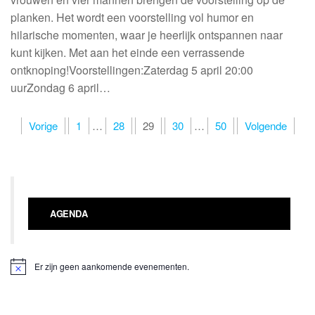
planken. Het wordt een voorstelling vol humor en
hilarische momenten, waar je heerlijk ontspannen naar
kunt kijken. Met aan het einde een verrassende
ontknoping!Voorstellingen:Zaterdag 5 april 20:00
uurZondag 6 april…
Berichten
Vorige
1
…
28
29
30
…
50
Volgende
paginering
AGENDA
Er zijn geen aankomende evenementen.
B
e
r
i