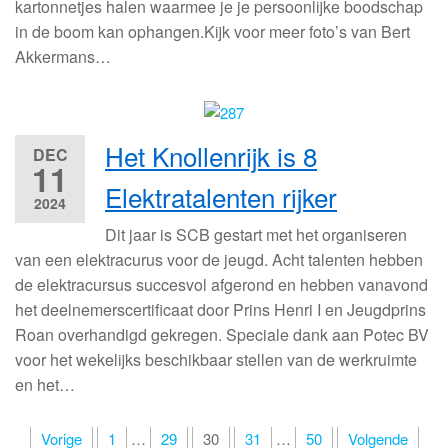
kartonnetjes halen waarmee je je persoonlijke boodschap
in de boom kan ophangen.Kijk voor meer foto’s van Bert
Akkermans…
Het Knollenrijk is 8
DEC
11
Elektratalenten rijker
2024
Dit jaar is SCB gestart met het organiseren
van een elektracurus voor de jeugd. Acht talenten hebben
de elektracursus succesvol afgerond en hebben vanavond
het deelnemerscertificaat door Prins Henri I en Jeugdprins
Roan overhandigd gekregen. Speciale dank aan Potec BV
voor het wekelijks beschikbaar stellen van de werkruimte
en het…
Berichten
Vorige
1
…
29
30
31
…
50
Volgende