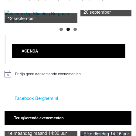
paginering
20 september
12 september
AGENDA
Er zijn geen aankomende evenementen.
B
e
r
i
c
Facebook Berghem.nl
h
t
Terugkerende evenementen
1e maandag maand 14:30 uur
Elke dinsdag 14-16 uur