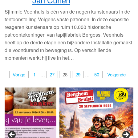
Sjimmie Veenhuis is één van de negen kunstenaars in de
tentoonstelling Volgens vaste patronen. In deze expositie
reageren kunstenaars op ruim 10.000 historische
patroontekeningen van tapijtfabriek Bergoss. Veenhuis
heeft op de derde etage een bijzondere installatie gemaakt
die voortdurend in beweging is. Op verschillende
momenten werkt hij live in het…
Berichten
Vorige
1
…
27
28
29
…
50
Volgende
paginering