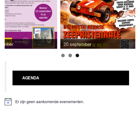
tember
20 september
AGENDA
Er zijn geen aankomende evenementen.
B
e
r
i
c
h
t