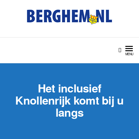
Ga
naar
de
inhoud
BERGHEM.NL
Bérgs nieuws door en
voor Bérgse mensen
MENU
Het inclusief
Knollenrijk komt bij u
langs