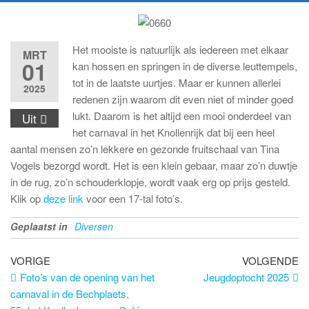
Het mooiste is natuurlijk als iedereen met elkaar
MRT
01
kan hossen en springen in de diverse leuttempels,
tot in de laatste uurtjes. Maar er kunnen allerlei
2025
redenen zijn waarom dit even niet of minder goed
lukt. Daarom is het altijd een mooi onderdeel van
Uit
het carnaval in het Knollenrijk dat bij een heel
aantal mensen zo’n lekkere en gezonde fruitschaal van Tina
Vogels bezorgd wordt. Het is een klein gebaar, maar zo’n duwtje
in de rug, zo’n schouderklopje, wordt vaak erg op prijs gesteld.
Klik op
deze link
voor een 17-tal foto’s.
Geplaatst in
Diversen
Bericht
Vorig
Vo
VORIGE
VOLGENDE
bericht
be
Foto’s van de opening van het
Jeugdoptocht 2025
navigatie
carnaval in de Bechplaets,