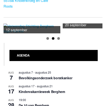
55+bal Knollenkroeg en Café
Roots
20 september
12 september
AGENDA
augustus 7
-
augustus 25
AUG
7
Bevolkingsonderzoek borstkanker
augustus 17
-
augustus 21
AUG
17
Kindervakantieweek Berghem
19:00
AUG
28
De 10 van Berghem