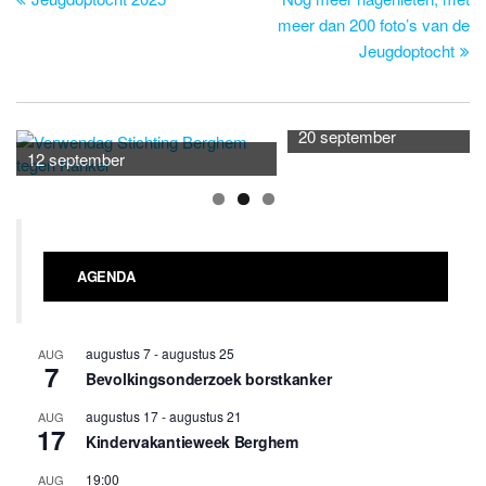
navigatie
meer dan 200 foto’s van de
Jeugdoptocht
20 september
12 september
AGENDA
augustus 7
-
augustus 25
AUG
7
Bevolkingsonderzoek borstkanker
augustus 17
-
augustus 21
AUG
17
Kindervakantieweek Berghem
19:00
AUG