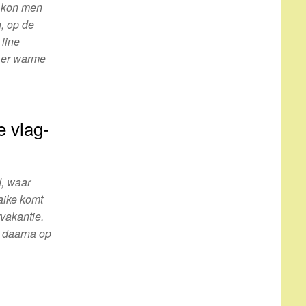
a kon men
, op de
 line
 er warme
 vlag-
d, waar
aike komt
vakantie.
n daarna op