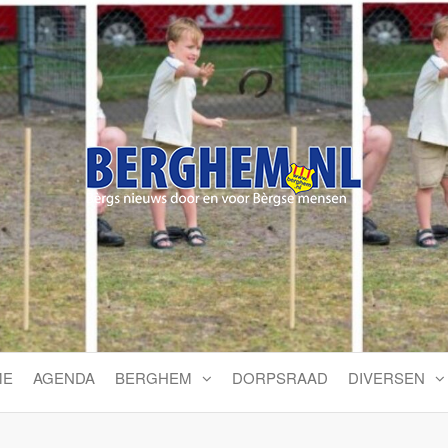
Bérgs nieuws door en voor
ME
AGENDA
BERGHEM
DORPSRAAD
DIVERSEN