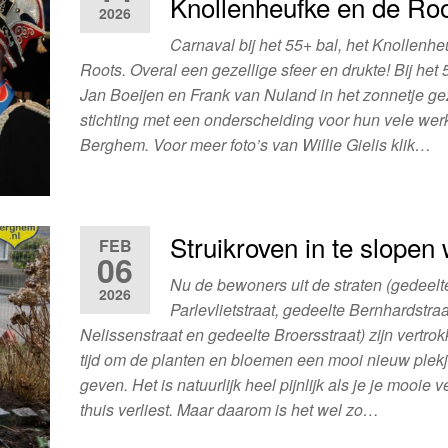
Knollenheufke en de Roo
2026
Carnaval bij het 55+ bal, het Knollenhe
Roots. Overal een gezellige sfeer en drukte! Bij het 
Jan Boeijen en Frank van Nuland in het zonnetje ge
stichting met een onderscheiding voor hun vele wer
Berghem. Voor meer foto’s van Willie Gielis klik…
Struikroven in te slopen 
FEB
06
Nu de bewoners uit de straten (gedeelt
2026
Parlevlietstraat, gedeelte Bernhardstraa
Nelissenstraat en gedeelte Broersstraat) zijn vertrok
tijd om de planten en bloemen een mooi nieuw plek
geven. Het is natuurlijk heel pijnlijk als je je mooie 
thuis verliest. Maar daarom is het wel zo…