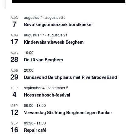
augustus 7
-
augustus 25
AUG
7
Bevolkingsonderzoek borstkanker
augustus 17
-
augustus 21
AUG
17
Kindervakantieweek Berghem
19:00
AUG
28
De 10 van Berghem
20:00
AUG
29
Dansavond Berchplaets met RiverGrooveBand
september 4
-
september 5
SEP
4
Hoessenbosch-festival
09:00
-
18:00
SEP
12
Verwendag Stichting Berghem tegen Kanker
09:30
-
11:30
SEP
16
Repair café