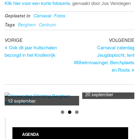
Klik hier voor een korte fotoserie
, gemaakt door Jos Verstegen
Geplaatst in
Carnaval
Fotos
Tags
Berghem
Centrum
Bericht
Vorig
Vo
VORIGE
VOLGENDE
bericht
be
Ook dit jaar fruitschalen
Carnaval zaterdag
navigatie
bezorgd in het Knollenrijk
Jeugdoptocht, tent
Wilhelminasingel, Berchplaets
en Roots
20 september
12 september
AGENDA