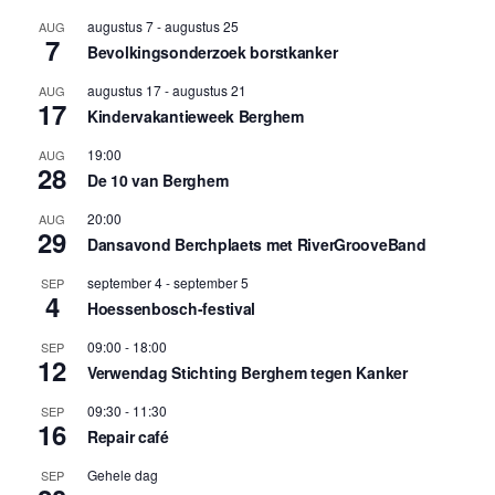
augustus 7
-
augustus 25
AUG
7
Bevolkingsonderzoek borstkanker
augustus 17
-
augustus 21
AUG
17
Kindervakantieweek Berghem
19:00
AUG
28
De 10 van Berghem
20:00
AUG
29
Dansavond Berchplaets met RiverGrooveBand
september 4
-
september 5
SEP
4
Hoessenbosch-festival
09:00
-
18:00
SEP
12
Verwendag Stichting Berghem tegen Kanker
09:30
-
11:30
SEP
16
Repair café
Gehele dag
SEP