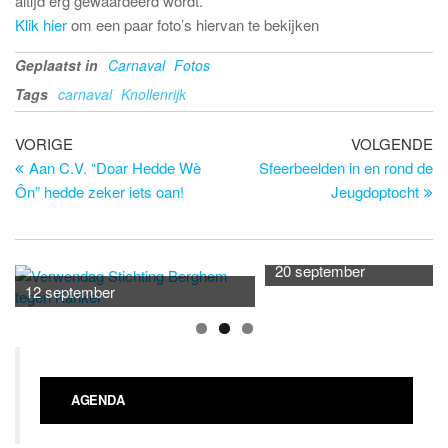
altijd erg gewaardeerd wordt.
Klik hier
om een paar foto’s hiervan te bekijken
Geplaatst in
Carnaval
Fotos
Tags
carnaval
Knollenrijk
Bericht
Vorig
Vo
VORIGE
VOLGENDE
bericht
be
Aan C.V. “Doar Hedde Wè
Sfeerbeelden in en rond de
navigatie
Ôn” hedde zeker iets oan!
Jeugdoptocht
20 september
12 september
AGENDA