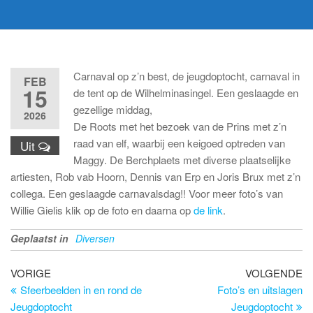
Carnaval op z’n best, de jeugdoptocht, carnaval in
FEB
15
de tent op de Wilhelminasingel. Een geslaagde en
gezellige middag,
2026
De Roots met het bezoek van de Prins met z’n
raad van elf, waarbij een keigoed optreden van
Uit
Maggy. De Berchplaets met diverse plaatselijke
artiesten, Rob vab Hoorn, Dennis van Erp en Joris Brux met z’n
collega. Een geslaagde carnavalsdag!! Voor meer foto’s van
Willie Gielis klik op de foto en daarna op
de link
.
Geplaatst in
Diversen
Bericht
Vorig
Vo
VORIGE
VOLGENDE
bericht
be
Sfeerbeelden in en rond de
Foto’s en uitslagen
navigatie
Jeugdoptocht
Jeugdoptocht