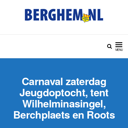
Ga
naar
de
inhoud
BERGHEM.NL
Bérgs nieuws door en
voor Bérgse mensen
MENU
Carnaval zaterdag
Jeugdoptocht, tent
Wilhelminasingel,
Berchplaets en Roots