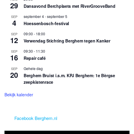
29
Dansavond Berchplaets met RiverGrooveBand
september 4
-
september 5
SEP
4
Hoessenbosch-festival
09:00
-
18:00
SEP
12
Verwendag Stichting Berghem tegen Kanker
09:30
-
11:30
SEP
16
Repair café
Gehele dag
SEP
20
Berghem Bruist i.s.m. KPJ Berghem: 1e Bèrgse
zeepkistenrace
Bekijk kalender
Facebook Berghem.nl