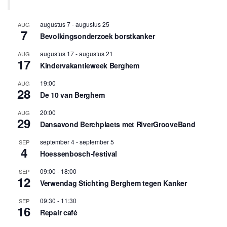
augustus 7
-
augustus 25
AUG
7
Bevolkingsonderzoek borstkanker
augustus 17
-
augustus 21
AUG
17
Kindervakantieweek Berghem
19:00
AUG
28
De 10 van Berghem
20:00
AUG
29
Dansavond Berchplaets met RiverGrooveBand
september 4
-
september 5
SEP
4
Hoessenbosch-festival
09:00
-
18:00
SEP
12
Verwendag Stichting Berghem tegen Kanker
09:30
-
11:30
SEP
16
Repair café