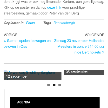
dorst krijgt was er ook nog limonade. Kortom, een gezellige dag.
Klik op de poster en dan op
deze link
voor prachtige
sfeerbeelden, gemaakt door Peter van den Berg
Geplaatst in
Fotos
Tags
Beestenbergh
Bericht
Vorig
Vo
VORIGE
VOLGENDE
bericht
be
Samen spelen, bewegen en
Zondag 23 november Hollandse
navigatie
beloven in Oss
Meesters in concert 14.00 uur
in de Berchplaets
20 september
12 september
AGENDA