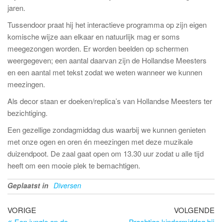
jaren.
Tussendoor praat hij het interactieve programma op zijn eigen
komische wijze aan elkaar en natuurlijk mag er soms
meegezongen worden. Er worden beelden op schermen
weergegeven; een aantal daarvan zijn de Hollandse Meesters
en een aantal met tekst zodat we weten wanneer we kunnen
meezingen.
Als decor staan er doeken/replica’s van Hollandse Meesters ter
bezichtiging.
Een gezellige zondagmiddag dus waarbij we kunnen genieten
met onze ogen en oren én meezingen met deze muzikale
duizendpoot. De zaal gaat open om 13.30 uur zodat u alle tijd
heeft om een mooie plek te bemachtigen.
Geplaatst in
Diversen
Bericht
Vorig
Vo
VORIGE
VOLGENDE
bericht
be
Een jungle op de
Prachtige kindermiddag bij