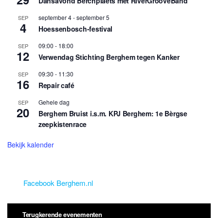
Dansavond Berchplaets met RiverGrooveBand
september 4
-
september 5
SEP
4
Hoessenbosch-festival
09:00
-
18:00
SEP
12
Verwendag Stichting Berghem tegen Kanker
09:30
-
11:30
SEP
16
Repair café
Gehele dag
SEP
20
Berghem Bruist i.s.m. KPJ Berghem: 1e Bèrgse
zeepkistenrace
Bekijk kalender
Facebook Berghem.nl
Terugkerende evenementen