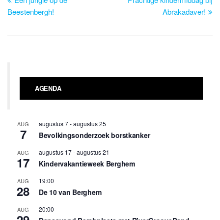
navigatie
Beestenbergh!
Abrakadaver!
AGENDA
augustus 7
-
augustus 25
AUG
7
Bevolkingsonderzoek borstkanker
augustus 17
-
augustus 21
AUG
17
Kindervakantieweek Berghem
19:00
AUG
28
De 10 van Berghem
20:00
AUG
29