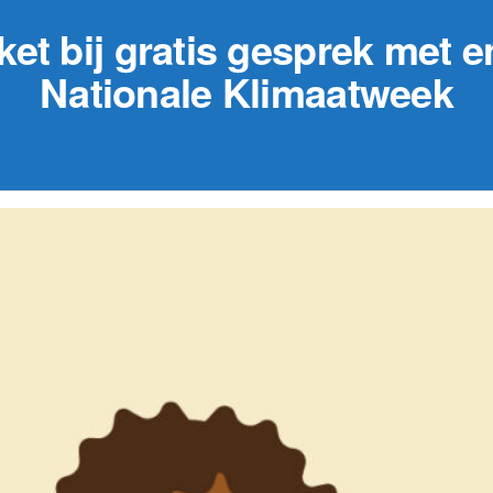
et bij gratis gesprek met e
Nationale Klimaatweek
29 augustus