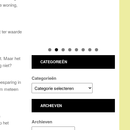
je woning,
t ter waarde
t. Maar het
CATEGORIEËN
g niet?
Categorieën
esparing in
 om meteen
ARCHIEVEN
s
Archieven
p het