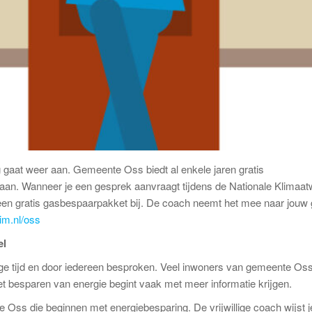
gaat weer aan. Gemeente Oss biedt al enkele jaren gratis
an. Wanneer je een gesprek aanvraagt tijdens de Nationale Klimaa
r een gratis gasbespaarpakket bij. De coach neemt het mee naar jouw
im.nl/oss
el
nge tijd en door iedereen besproken. Veel inwoners van gemeente Oss
t besparen van energie begint vaak met meer informatie krijgen.
 Oss die beginnen met energiebesparing. De vrijwillige coach wijst j