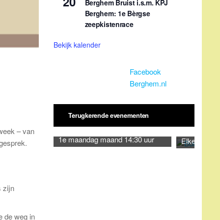
20
Berghem Bruist i.s.m. KPJ
Berghem: 1e Bèrgse
zeepkistenrace
Bekijk kalender
Facebook
Berghem.nl
Terugkerende evenementen
tweek – van
1e maandag maand 14:30 uur
Elke dinsda
 gesprek.
 zijn
e de weg in