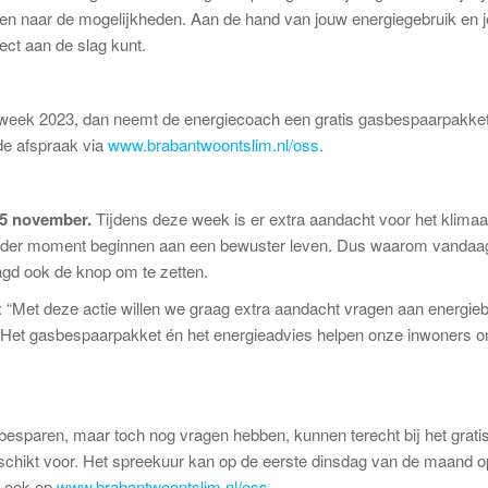
amen naar de mogelijkheden. Aan de hand van jouw energiegebruik en 
ect aan de slag kunt.
atweek 2023, dan neemt de energiecoach een gratis gasbespaarpakke
de afspraak via
www.brabantwoontslim.nl/oss
.
 5 november
.
Tijdens deze week is er extra aandacht voor het klimaa
unt ieder moment beginnen aan een bewuster leven. Dus waarom vandaa
gd ook de knop om te zetten.
“Met deze actie willen we graag extra aandacht vragen aan energieb
d. Het gasbespaarpakket én het energieadvies helpen onze inwoners
 besparen, maar toch nog vragen hebben, kunnen terecht bij het grati
schikt voor. Het spreekuur kan op de eerste dinsdag van de maand o
e ook op
www.brabantwoontslim.nl/oss
.