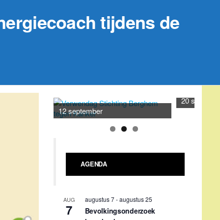
nergiecoach tijdens de
20 septemb
12 september
AGENDA
augustus 7
-
augustus 25
AUG
7
Bevolkingsonderzoek