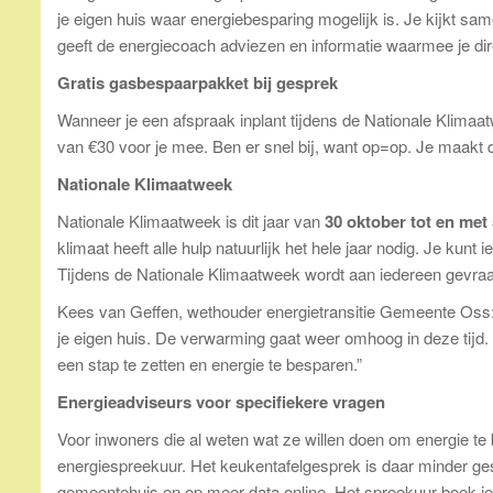
je eigen huis waar energiebesparing mogelijk is. Je kijkt s
geeft de energiecoach adviezen en informatie waarmee je dir
Gratis gasbespaarpakket bij gesprek
Wanneer je een afspraak inplant tijdens de Nationale Klima
van €30 voor je mee. Ben er snel bij, want op=op. Je maakt 
Nationale Klimaatweek
Nationale Klimaatweek is dit jaar van
30 oktober tot en met
klimaat heeft alle hulp natuurlijk het hele jaar nodig. Je k
Tijdens de Nationale Klimaatweek wordt aan iedereen gevraa
Kees van Geffen, wethouder energietransitie Gemeente Oss: 
je eigen huis. De verwarming gaat weer omhoog in deze tij
een stap te zetten en energie te besparen.”
Energieadviseurs voor specifiekere vragen
Voor inwoners die al weten wat ze willen doen om energie te
energiespreekuur. Het keukentafelgesprek is daar minder ge
gemeentehuis en op meer data online. Het spreekuur boek j