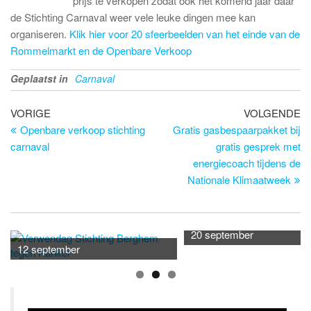
prijs te verkopen zodat ook het komend jaar daar
de Stichting Carnaval weer vele leuke dingen mee kan
organiseren.
Klik hier voor 20 sfeerbeelden van het einde van de
Rommelmarkt en de Openbare Verkoop
Geplaatst in
Carnaval
Bericht
Vorig
Vo
VORIGE
VOLGENDE
bericht
be
Openbare verkoop stichting
Gratis gasbespaarpakket bij
navigatie
carnaval
gratis gesprek met
energiecoach tijdens de
Nationale Klimaatweek
20 september
12 september