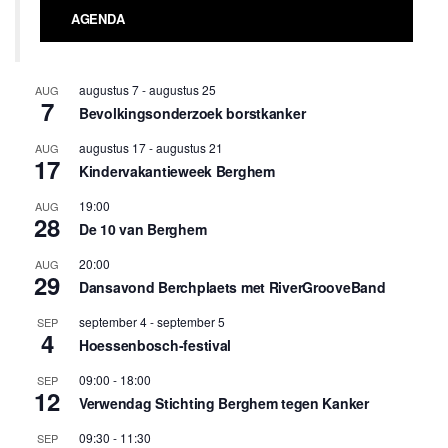
AGENDA
augustus 7
-
augustus 25
AUG
7
Bevolkingsonderzoek borstkanker
augustus 17
-
augustus 21
AUG
17
Kindervakantieweek Berghem
19:00
AUG
28
De 10 van Berghem
20:00
AUG
29
Dansavond Berchplaets met RiverGrooveBand
september 4
-
september 5
SEP
4
Hoessenbosch-festival
09:00
-
18:00
SEP
12
Verwendag Stichting Berghem tegen Kanker
09:30
-
11:30
SEP