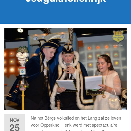
Na het Bèrgs volkslied en het Lang zal ze leven
NOV
25
voor Opperknol Henk werd met spectaculaire