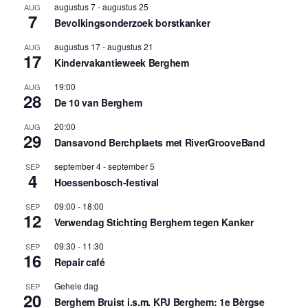
augustus 7
-
augustus 25
AUG
7
Bevolkingsonderzoek borstkanker
augustus 17
-
augustus 21
AUG
17
Kindervakantieweek Berghem
19:00
AUG
28
De 10 van Berghem
20:00
AUG
29
Dansavond Berchplaets met RiverGrooveBand
september 4
-
september 5
SEP
4
Hoessenbosch-festival
09:00
-
18:00
SEP
12
Verwendag Stichting Berghem tegen Kanker
09:30
-
11:30
SEP
16
Repair café
Gehele dag
SEP
20
Berghem Bruist i.s.m. KPJ Berghem: 1e Bèrgse