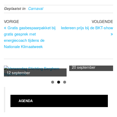
Geplaatst in
Carnaval
Bericht
Vorig
Vo
VORIGE
VOLGENDE
bericht
be
Gratis gasbespaarpakket bij
Iedereen prijs bij de BKT-show
navigatie
gratis gesprek met
energiecoach tijdens de
Nationale Klimaatweek
20 september
12 september
AGENDA