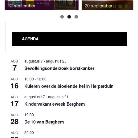
12 september
20 september
AGENDA
augustus 7
-
augustus 25
AUG
7
Bevolkingsonderzoek borstkanker
10:00
-
12:00
AUG
16
Kuieren over de bloeiende hei in Herperduin
augustus 17
-
augustus 21
AUG
17
Kindervakantieweek Berghem
19:00
AUG
28
De 10 van Berghem
20:00
AUG