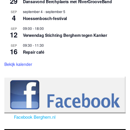
29
Dansavond Berchplaets met RiverGrooveBand
september 4
-
september 5
SEP
4
Hoessenbosch-festival
09:00
-
18:00
SEP
12
Verwendag Stichting Berghem tegen Kanker
09:30
-
11:30
SEP
16
Repair café
Bekijk kalender
Facebook Berghem.nl