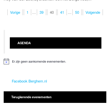
Berichten
Vorige
1
…
39
40
41
…
50
Volgende
paginering
AGENDA
Er zijn geen aankomende evenementen.
B
e
r
i
c
Facebook Berghem.nl
h
t
Terugkerende evenementen