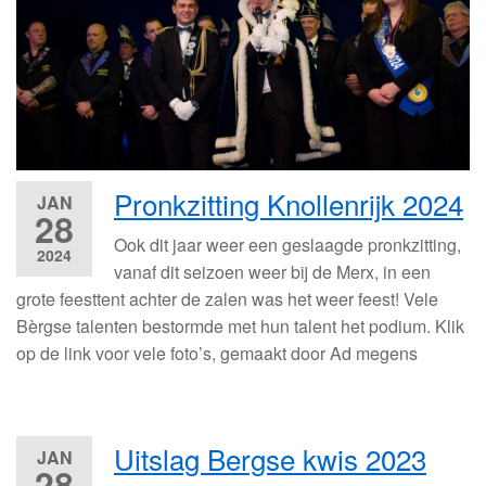
Pronkzitting Knollenrijk 2024
JAN
28
Ook dit jaar weer een geslaagde pronkzitting,
2024
vanaf dit seizoen weer bij de Merx, in een
grote feesttent achter de zalen was het weer feest! Vele
Bèrgse talenten bestormde met hun talent het podium. Klik
op de link voor vele foto’s, gemaakt door Ad megens
Uitslag Bergse kwis 2023
JAN
28