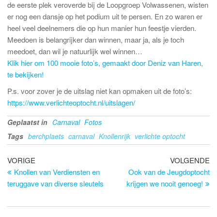
de eerste plek veroverde bij de Loopgroep Volwassenen, wisten
er nog een dansje op het podium uit te persen. En zo waren er
heel veel deelnemers die op hun manier hun feestje vierden.
Meedoen is belangrijker dan winnen, maar ja, als je toch
meedoet, dan wil je natuurlijk wel winnen…
Klik hier om 100 mooie foto’s, gemaakt door Deniz van Haren,
te bekijken!
P.s. voor zover je de uitslag niet kan opmaken uit de foto’s:
https://www.verlichteoptocht.nl/uitslagen/
Geplaatst in
Carnaval
Fotos
Tags
berchplaets
carnaval
Knollenrijk
verlichte optocht
Bericht
Vorig
Vo
VORIGE
VOLGENDE
bericht
be
Knollen van Verdiensten en
Ook van de Jeugdoptocht
navigatie
teruggave van diverse sleutels
krijgen we nooit genoeg!