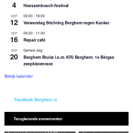
4
Hoessenbosch-festival
09:00
-
18:00
SEP
12
Verwendag Stichting Berghem tegen Kanker
09:30
-
11:30
SEP
16
Repair café
Gehele dag
SEP
20
Berghem Bruist i.s.m. KPJ Berghem: 1e Bèrgse
zeepkistenrace
Bekijk kalender
Facebook Berghem.nl
Terugkerende evenementen