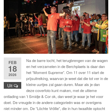
Na de barre tocht, het terugbrengen van de wagen
FEB
18
en het verzamelen in de Berchplaets is daar dan
het “Moment Supreme”. Om 11 over 11 start de
2026
prijsuitreiking, waarvan je weet dat die tot ver in de
kleine uurtjes zal gaan duren. Maar als je dan
Uit
deze coverfoto kunt maken, met de ultieme
ontlading van ’t Smidje & Cor ok, dan weet je waar je het voor
doet. De vreugde in de andere categorieën was er overigens
niet minder om. De “Lôchte Vrôllie”, die in hun twaalfde optocht