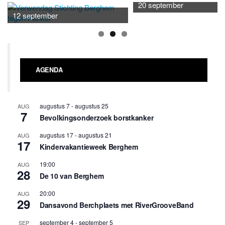
20 september
12 september
AGENDA
augustus 7
-
augustus 25
AUG
7
Bevolkingsonderzoek borstkanker
augustus 17
-
augustus 21
AUG
17
Kindervakantieweek Berghem
19:00
AUG
28
De 10 van Berghem
20:00
AUG
29
Dansavond Berchplaets met RiverGrooveBand
september 4
-
september 5
SEP