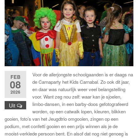
Voor de allerjongste schoolgaanden is er daags na
FEB
08
de Carnaparty het Kids Carnabal. Zo ook dit jaar,
en daar was natuurlijk weer veel belangstelling
2026
voor. Want zeg nou zelf: waar kan je sjoelen,
limbo-dansen, in een barby-doos gefotografeerd
Uit
worden, op een catwalk lopen, kleuren, blikken
gooien, foto’s van het Jeugdtrio omgooien, zingen op een
podium, met confetti gooien en een prijs winnen als je de
mooist-verklede persoon bent. En alsof dat nog niet genoeg is