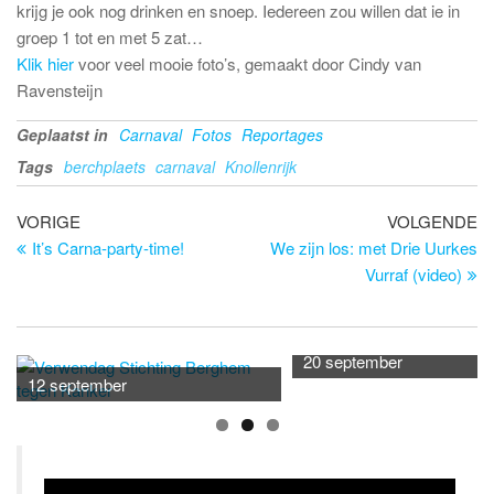
krijg je ook nog drinken en snoep. Iedereen zou willen dat ie in
groep 1 tot en met 5 zat…
Klik hier
voor veel mooie foto’s, gemaakt door Cindy van
Ravensteijn
Geplaatst in
Carnaval
Fotos
Reportages
Tags
berchplaets
carnaval
Knollenrijk
Bericht
Vorig
Vo
VORIGE
VOLGENDE
bericht
be
It’s Carna-party-time!
We zijn los: met Drie Uurkes
navigatie
Vurraf (video)
20 september
12 september