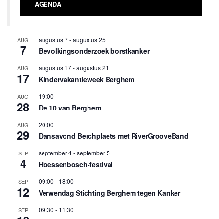
AGENDA
augustus 7
-
augustus 25
AUG
7
Bevolkingsonderzoek borstkanker
augustus 17
-
augustus 21
AUG
17
Kindervakantieweek Berghem
19:00
AUG
28
De 10 van Berghem
20:00
AUG
29
Dansavond Berchplaets met RiverGrooveBand
september 4
-
september 5
SEP
4
Hoessenbosch-festival
09:00
-
18:00
SEP
12
Verwendag Stichting Berghem tegen Kanker
09:30
-
11:30
SEP