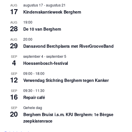
augustus 17
-
augustus 21
AUG
17
Kindervakantieweek Berghem
19:00
AUG
28
De 10 van Berghem
20:00
AUG
29
Dansavond Berchplaets met RiverGrooveBand
september 4
-
september 5
SEP
4
Hoessenbosch-festival
09:00
-
18:00
SEP
12
Verwendag Stichting Berghem tegen Kanker
09:30
-
11:30
SEP
16
Repair café
Gehele dag
SEP
20
Berghem Bruist i.s.m. KPJ Berghem: 1e Bèrgse
zeepkistenrace