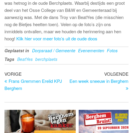
was hetnog in de oude Berchplaets. Waarbij destijds een groot
deel van het Osse College van B&W en Gemeenteraad bij
aanwezig was. Met de dans Troy van BeatYes (die misschien
nog de Bietjes heetten toen). Velen op de foto’s zijn ons
inmiddels ontvallen, maar we houden de herinnering aan hen
hoog!
Klik hier voor meer foto’s uit de oude doos
Geplaatst in
Dorpsraad / Gemeente
Evenementen
Fotos
Tags
BeatYes
berchplaets
Bericht
Vorig
Vo
VORIGE
VOLGENDE
bericht
be
Frans Gremmen Erelid KPJ
Een week sneeuw in Berghem
navigatie
Berghem