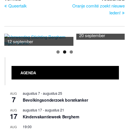
bericht
be
Queertalk
Oranje comité zoekt nieuwe
navigatie
leden!
20 september
12 september
AGENDA
augustus 7
-
augustus 25
AUG
7
Bevolkingsonderzoek borstkanker
augustus 17
-
augustus 21
AUG
17
Kindervakantieweek Berghem
19:00
AUG