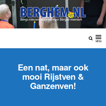
Ga
naar
de
inhoud
BERGHEM.NL
Bérgs nieuws door en
voor Bérgse mensen
MENU
Een nat, maar ook
mooi Rijstven &
Ganzenven!