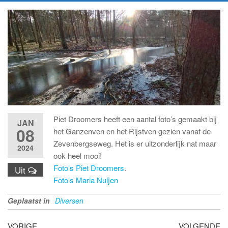
Piet Droomers heeft een aantal foto’s gemaakt bij
JAN
08
het Ganzenven en het Rijstven gezien vanaf de
Zevenbergseweg. Het is er uitzonderlijk nat maar
2024
ook heel mooi!
Foto’s Piet Droomers
.
Uit
Foto’s Maria Nuijen
Geplaatst in
Diversen
Bericht
Vorig
Vo
VORIGE
VOLGENDE