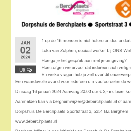
1 op de 15 mensen is niet hetero en dus onde
JAN
02
Luka van Zutphen, sociaal werker bij ONS Welz
2024
Hoe ga je het gesprek aan met je omgeving?
Hoe zorgen we ervoor dat iedereen zich veilig
Uit
En welke vragen heb je zelf over dit onderwerp
Een waardevolle avond voor iedereen om vooroordelen de wer
Dinsdag 16 januari 2024 Aanvang 20.00 uur € 2,- inclusief kof
Aanmelden kan via berghemwijzer@deberchplaets.nl of aanmelde
Dorpshuis De Berchplaets Sportstraat 3, 5351 BZ Berghem
www.deberchplaets.nl
Berghem Wijzer is een initiatief van Dorpshuis De Berchpl