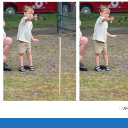
Ga
naar
de
inhoud
BERGHEM.NL
HO