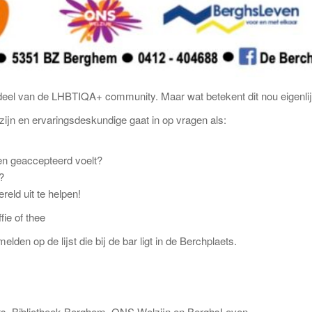
rdeel van de LHBTIQA+ community. Maar wat betekent dit nou eigenli
ijn en ervaringsdeskundige gaat in op vragen als:
 en geaccepteerd voelt?
?
eld uit te helpen!
fie of thee
n op de lijst die bij de bar ligt in de Berchplaets.
aets, Bibliotheek Berghem, ONS Welzijn en BerghsLeven.