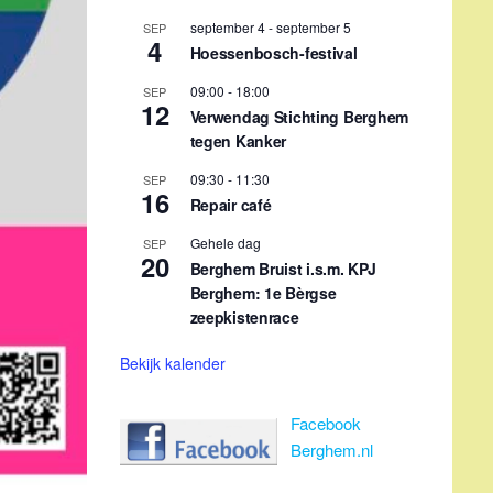
september 4
-
september 5
SEP
4
Hoessenbosch-festival
09:00
-
18:00
SEP
12
Verwendag Stichting Berghem
tegen Kanker
09:30
-
11:30
SEP
16
Repair café
Gehele dag
SEP
20
Berghem Bruist i.s.m. KPJ
Berghem: 1e Bèrgse
zeepkistenrace
Bekijk kalender
Facebook
Berghem.nl