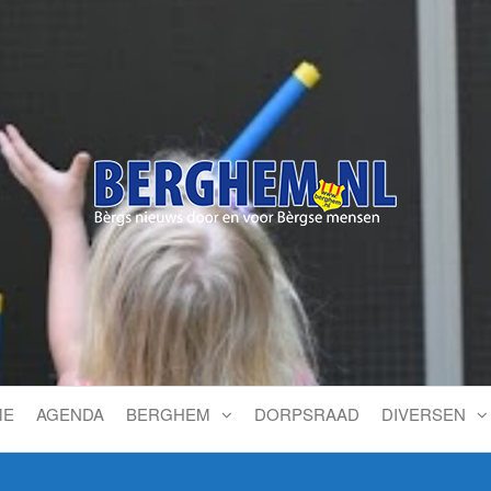
Bérgs nieuws door en voor
ME
AGENDA
BERGHEM
DORPSRAAD
DIVERSEN