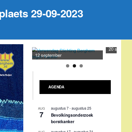
hplaets 29-09-2023
20 septemb
12 september
AGENDA
augustus 7
-
augustus 25
AUG
7
Bevolkingsonderzoek
borstkanker
augustus 17
-
augustus 21
AUG