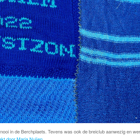
nooi in de Berchplaets. Tevens was ook de breiclub aanwezig en wer
kt door Maria Nuijen.