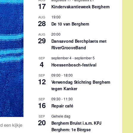
17
Kindervakantieweek Berghem
19:00
AUG
28
De 10 van Berghem
20:00
AUG
29
Dansavond Berchplaets met
RiverGrooveBand
september 4
-
september 5
SEP
4
Hoessenbosch-festival
09:00
-
18:00
SEP
12
Verwendag Stichting Berghem
tegen Kanker
09:30
-
11:30
SEP
16
Repair café
Gehele dag
SEP
20
Berghem Bruist i.s.m. KPJ
d een kijkje
Berghem: 1e Bèrgse