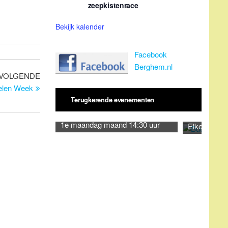
zeepkistenrace
Bekijk kalender
Facebook
Berghem.nl
Volgend
VOLGENDE
bericht
elen Week
Terugkerende evenementen
1e maandag maand 14:30 uur
Elke dinsda