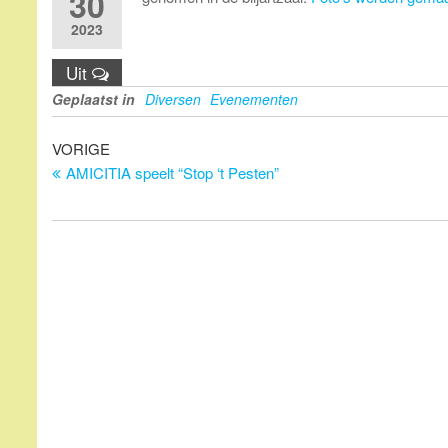
30
2023
Uit
Geplaatst in
Diversen
Evenementen
Bericht
Vorig
VORIGE
bericht
AMICITIA speelt “Stop ‘t Pesten”
navigatie