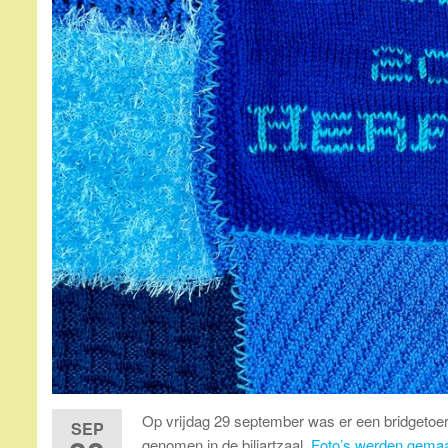
Op vrijdag 29 september was er een bridgetoer
SEP
genomen in de biljartzaal.
Foto’s werden gemaa