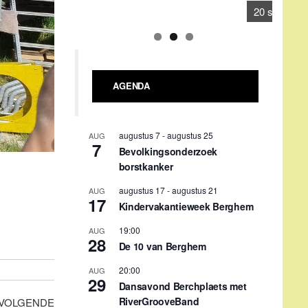
20 septemb
AGENDA
augustus 7
-
augustus 25
AUG
7
Bevolkingsonderzoek
borstkanker
augustus 17
-
augustus 21
AUG
17
Kindervakantieweek Berghem
19:00
AUG
28
De 10 van Berghem
20:00
AUG
29
Dansavond Berchplaets met
RiverGrooveBand
Volgend
VOLGENDE