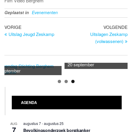
Film Video Berghem
Geplaatst in
Evenementen
Bericht
Vorig
Vo
VORIGE
VOLGENDE
bericht
be
Uitslag Jeugd Zeskamp
Uitslagen Zeskamp
navigatie
(volwassenen)
20 september
ptember
AGENDA
augustus 7
-
augustus 25
AUG
7
Bevolkingsonderzoek borstkanker