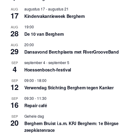
augustus 17
-
augustus 21
AUG
17
Kindervakantieweek Berghem
19:00
AUG
28
De 10 van Berghem
20:00
AUG
29
Dansavond Berchplaets met RiverGrooveBand
september 4
-
september 5
SEP
4
Hoessenbosch-festival
09:00
-
18:00
SEP
12
Verwendag Stichting Berghem tegen Kanker
09:30
-
11:30
SEP
16
Repair café
Gehele dag
SEP
20
Berghem Bruist i.s.m. KPJ Berghem: 1e Bèrgse
zeepkistenrace