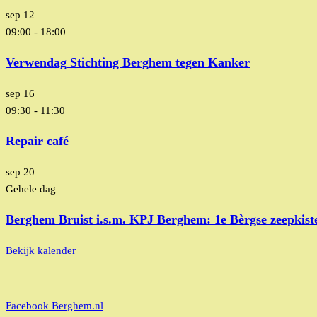
sep
12
09:00
-
18:00
Verwendag Stichting Berghem tegen Kanker
sep
16
09:30
-
11:30
Repair café
sep
20
Gehele dag
Berghem Bruist i.s.m. KPJ Berghem: 1e Bèrgse zeepkist
Bekijk kalender
Facebook Berghem.nl