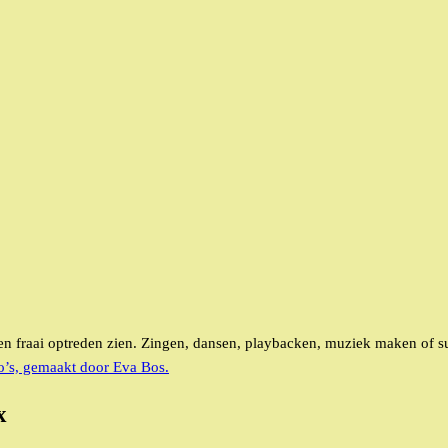
een fraai optreden zien. Zingen, dansen, playbacken, muziek maken of 
o’s, gemaakt door Eva Bos.
x