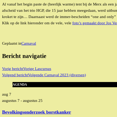
Al vanaf het begin paste de (heerlijk warme) tent bij de Merx als een 
afscheid van het trio HGP, die 15 jaar hebben meegedaan, werd uitbu
kroket te zijn… Daarnaast werd de immer-bescheiden “one and only” Jo
Klik op de link hieronder om de vele, vele
foto’s gemaakt door Jos Ve
Geplaatst in
Carnaval
Bericht navigatie
Vorig bericht
Vorige
Lascursus
Volgend bericht
Volgende
Carnaval 2023 (diversen)
AGENDA
aug
7
augustus 7
-
augustus 25
Bevolkingsonderzoek borstkanker