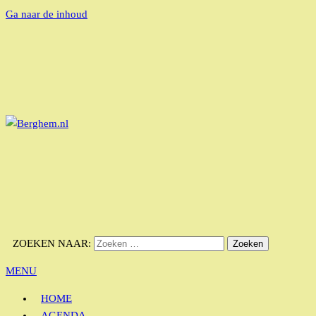
Ga naar de inhoud
Bérgs nieuws door en voor Bérgse mensen
BERGHEM.NL
ZOEKEN NAAR:
MENU
HOME
AGENDA