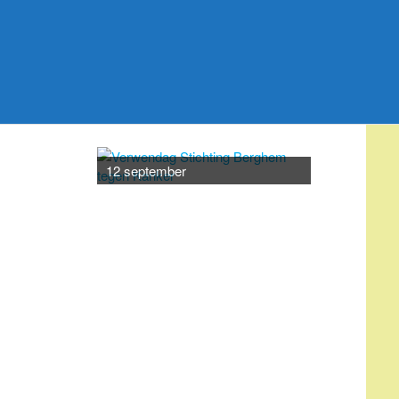
20 septemb
12 september
AGENDA
augustus 7
-
augustus 25
AUG
7
Bevolkingsonderzoek
borstkanker