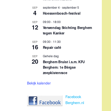
zeepkistenrace
Bekijk kalender
Facebook
Berghem.nl
Terugkerende evenementen
1e maandag maand 14:30 uur
Elke dinsda