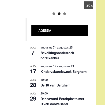
augustus 17
-
augustus 21
AUG
17
Kindervakantieweek Berghem
19:00
AUG
28
De 10 van Berghem
20:00
AUG
29
Dansavond Berchplaets met
RiverGrooveBand
september 4
-
september 5
SEP
4
Hoessenbosch-festival
09:00
-
18:00
SEP
12
Verwendag Stichting Berghem
tegen Kanker
09:30
-
11:30
SEP
16
Repair café
Gehele dag
SEP
20
Berghem Bruist i.s.m. KPJ
Berghem: 1e Bèrgse