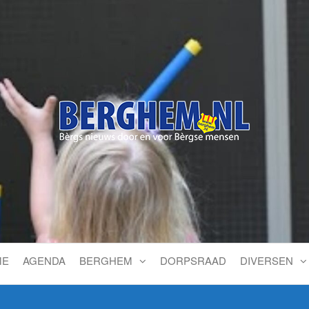
Bérgs nieuws door en voor
ME
AGENDA
BERGHEM
DORPSRAAD
DIVERSEN