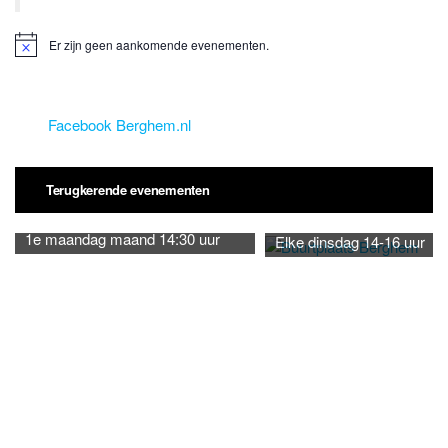
Er zijn geen aankomende evenementen.
B
e
r
i
c
Facebook Berghem.nl
h
t
Terugkerende evenementen
1e maandag maand 14:30 uur
Elke dinsdag 14-16 uur