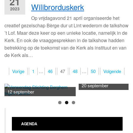
21
Wilibrorduskerk
2023
Op vrijdagavond 21 april organiseerde het
creatief gezelschap Bèrge dur ut Lint wederom de talkshow
’t Lof. Maar deze keer op een unieke locatie, namelijk in de
Kerk. En ook de vraaggesprekken in de talkshow hadden
betrekking op de toekomst van de Kerk als instituut en van
de Kerk als…
Berichten
Vorige
1
…
46
47
48
…
50
Volgende
paginering
20 september
12 september
AGENDA