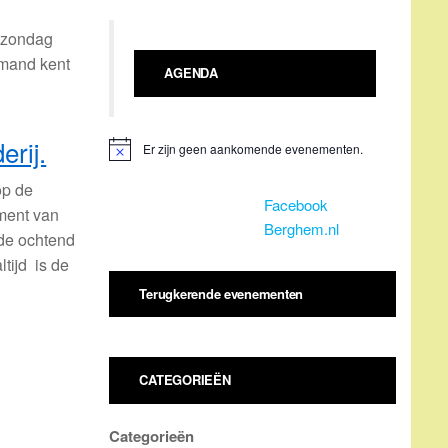
p zondag
emand kent
AGENDA
rij.
Er zijn geen aankomende evenementen.
B
e
op de
r
Facebook
i
ement van
c
Berghem.nl
h
 de ochtend
t
ltijd is de
Terugkerende evenementen
CATEGORIEËN
Categorieën