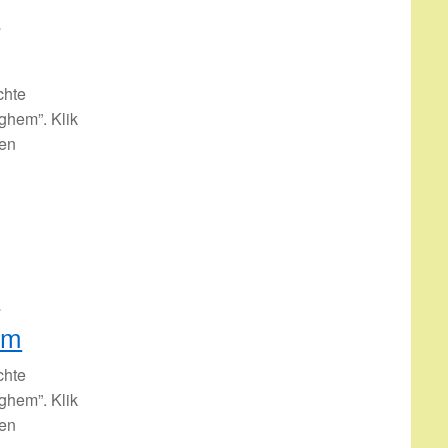
t
chte
rghem”. Klik
ken
t
em
chte
rghem”. Klik
ken