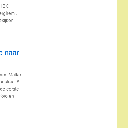
 EHBO
Berghem”.
ekijken
e naar
onen Maike
rtstraat 8.
 de eerste
foto en