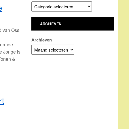
e
ARCHIEVEN
d van Oss
Archieven
iermee
e Jonge is
Wonen &
rt