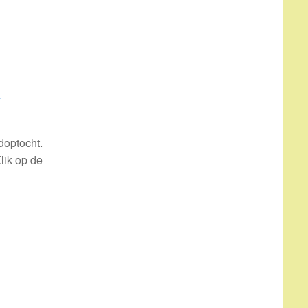
t
doptocht.
lik op de