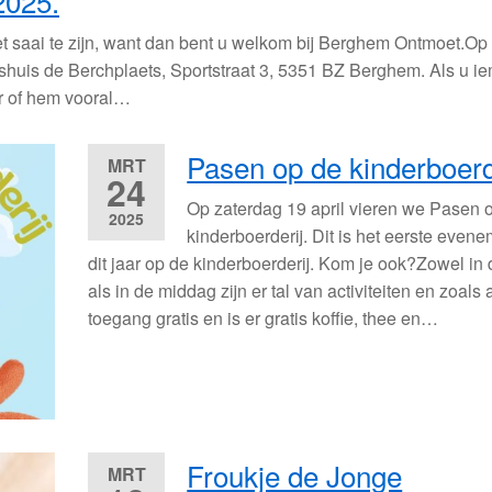
2025.
et saai te zijn, want dan bent u welkom bij Berghem Ontmoet.O
pshuis de Berchplaets, Sportstraat 3, 5351 BZ Berghem. Als u i
r of hem vooral…
Pasen op de kinderboerde
MRT
24
Op zaterdag 19 april vieren we Pasen 
2025
kinderboerderij. Dit is het eerste even
dit jaar op de kinderboerderij. Kom je ook?Zowel in
als in de middag zijn er tal van activiteiten en zoals a
toegang gratis en is er gratis koffie, thee en…
Froukje de Jonge
MRT