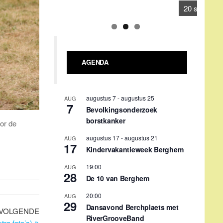
17
Kindervakantieweek Berghem
19:00
AUG
28
De 10 van Berghem
20:00
AUG
29
Dansavond Berchplaets met
RiverGrooveBand
september 4
-
september 5
SEP
4
Hoessenbosch-festival
or de
09:00
-
18:00
SEP
12
Verwendag Stichting Berghem
tegen Kanker
09:30
-
11:30
SEP
16
Repair café
Gehele dag
SEP
20
Berghem Bruist i.s.m. KPJ
Volgend
VOLGENDE
Berghem: 1e Bèrgse
bericht
ra foto’s)