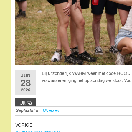
Bij uitzonderlijk WARM weer met code ROOD is
JUN
28
volwassenen ging het op zondag wel door. Voor
2026
Uit
Geplaatst in
Diversen
Bericht
Vorig
VORIGE
bericht
Open tuinen-dag 2026