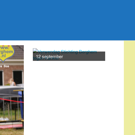
20 septemb
12 september
AGENDA
augustus 7
-
augustus 25
AUG
7
Bevolkingsonderzoek
borstkanker
augustus 17
-
augustus 21
AUG