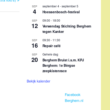
zeepkistenrace
Bekijk kalender
Facebook
Berghem.nl
Terugkerende evenementen
1e maandag maand 14:30 uur
Elke dinsda