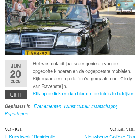
Het was ook dit jaar weer genieten van de
JUN
20
opgedofte kinderen en de opgepoetste mobielen.
Kijk maar eens op de foto’s, gemaakt door Cindy
2026
van Ravensteijn.
Klik op de link en dan hier om de foto’s te bekijken
Uit
Geplaatst in
Evenementen
Kunst cultuur maatschappij
Reportages
Bericht
Vorig
Vo
VORIGE
VOLGENDE
bericht
be
Kunstwerk “Residentie
Nieuwbouw Golfbad Oss