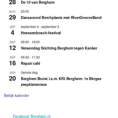
28
De 10 van Berghem
20:00
AUG
29
Dansavond Berchplaets met RiverGrooveBand
september 4
-
september 5
SEP
4
Hoessenbosch-festival
09:00
-
18:00
SEP
12
Verwendag Stichting Berghem tegen Kanker
09:30
-
11:30
SEP
16
Repair café
Gehele dag
SEP
20
Berghem Bruist i.s.m. KPJ Berghem: 1e Bèrgse
zeepkistenrace
Bekijk kalender
Facebook Berghem.nl