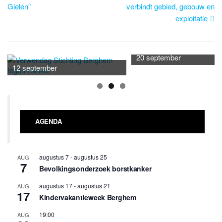
navigatie
Gielen”
verbindt gebied, gebouw en
exploitatie
20 september
12 september
AGENDA
augustus 7
-
augustus 25
AUG
7
Bevolkingsonderzoek borstkanker
augustus 17
-
augustus 21
AUG
17
Kindervakantieweek Berghem
19:00
AUG