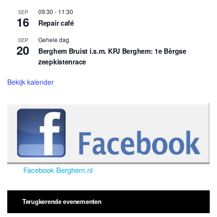
09:30
-
11:30
SEP
16
Repair café
Gehele dag
SEP
20
Berghem Bruist i.s.m. KPJ Berghem: 1e Bèrgse
zeepkistenrace
Bekijk kalender
Facebook Berghem.nl
Terugkerende evenementen