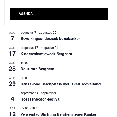
AGENDA
augustus 7
-
augustus 25
AUG
7
Bevolkingsonderzoek borstkanker
augustus 17
-
augustus 21
AUG
17
Kindervakantieweek Berghem
19:00
AUG
28
De 10 van Berghem
20:00
AUG
29
Dansavond Berchplaets met RiverGrooveBand
september 4
-
september 5
SEP
4
Hoessenbosch-festival
09:00
-
18:00
SEP
12
Verwendag Stichting Berghem tegen Kanker