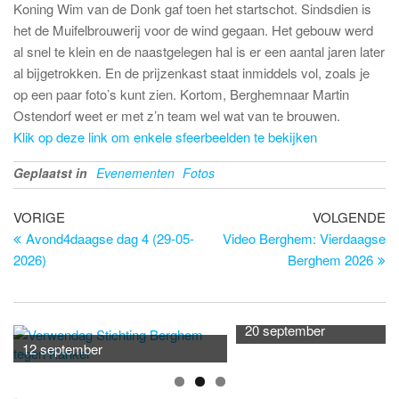
Koning Wim van de Donk gaf toen het startschot. Sindsdien is
het de Muifelbrouwerij voor de wind gegaan. Het gebouw werd
al snel te klein en de naastgelegen hal is er een aantal jaren later
al bijgetrokken. En de prijzenkast staat inmiddels vol, zoals je
op een paar foto’s kunt zien. Kortom, Berghemnaar Martin
Ostendorf weet er met z’n team wel wat van te brouwen.
Klik op deze link om enkele sfeerbeelden te bekijken
Geplaatst in
Evenementen
Fotos
Bericht
Vorig
Vo
VORIGE
VOLGENDE
bericht
be
Avond4daagse dag 4 (29-05-
Video Berghem: Vierdaagse
navigatie
2026)
Berghem 2026
20 september
12 september