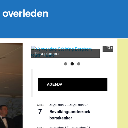
 overleden
20 septemb
12 september
AGENDA
augustus 7
-
augustus 25
AUG
7
Bevolkingsonderzoek
borstkanker
augustus 17
-
augustus 21
AUG