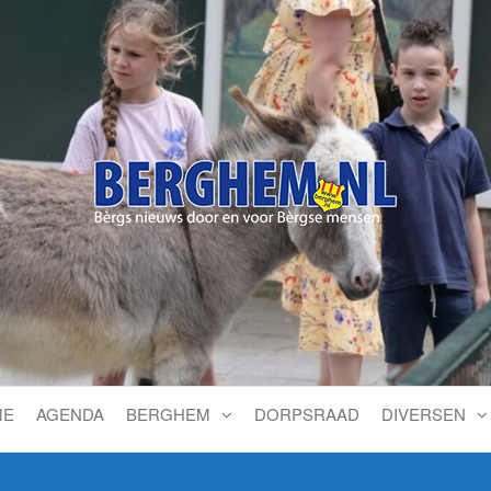
Bérgs nieuws door en voor
ME
AGENDA
BERGHEM
DORPSRAAD
DIVERSEN