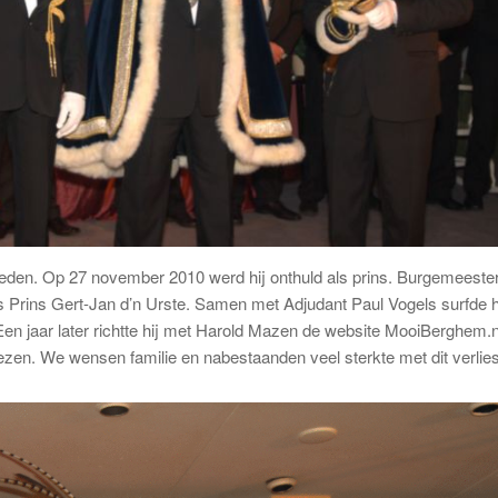
leden. Op 27 november 2010 werd hij onthuld als prins. Burgemeeste
s Prins Gert-Jan d’n Urste. Samen met Adjudant Paul Vogels surfde hi
Een jaar later richtte hij met Harold Mazen de website MooiBerghem.n
ezen. We wensen familie en nabestaanden veel sterkte met dit verlies