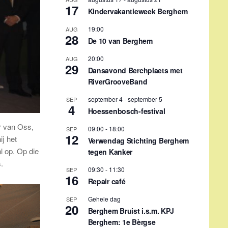
17
Kindervakantieweek Berghem
19:00
AUG
28
De 10 van Berghem
20:00
AUG
29
Dansavond Berchplaets met
RiverGrooveBand
september 4
-
september 5
SEP
4
Hoessenbosch-festival
r van Oss,
09:00
-
18:00
SEP
12
j het
Verwendag Stichting Berghem
l op. Op die
tegen Kanker
.
09:30
-
11:30
SEP
16
Repair café
Gehele dag
SEP
20
Berghem Bruist i.s.m. KPJ
Berghem: 1e Bèrgse