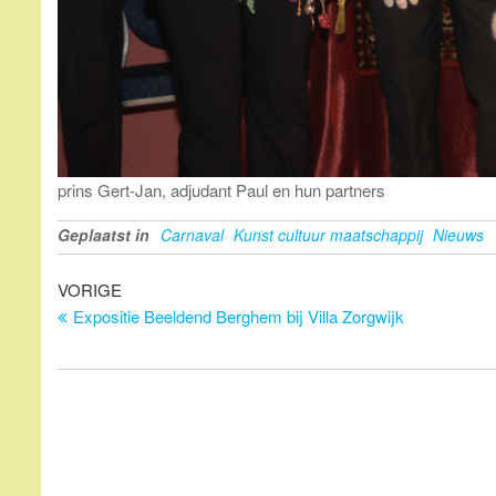
prins Gert-Jan, adjudant Paul en hun partners
Geplaatst in
Carnaval
Kunst cultuur maatschappij
Nieuws
Bericht
Vorig
VORIGE
bericht
Expositie Beeldend Berghem bij Villa Zorgwijk
navigatie