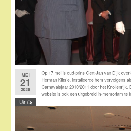
Op 17 mei is oud-prins Gert-Jan van Dijk over
MEI
21
Herman Klitsie, installeerde hem vervolgens al
Carnavalsjaar 2010/2011 door het Knollenrijk. 
2026
website is ook een uitgebreid in-memoriam te l
Uit