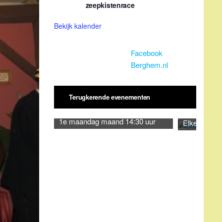
zeepkistenrace
Bekijk kalender
Facebook
Berghem.nl
Terugkerende evenementen
1e maandag maand 14:30 uur
Elke dinsda