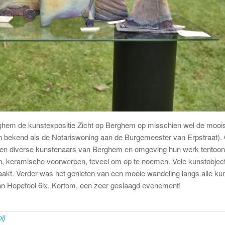
em de kunstexpositie Zicht op Berghem op misschien wel de mooiste
len bekend als de Notariswoning aan de Burgemeester van Erpstraat).
nden diverse kunstenaars van Berghem en omgeving hun werk tentoons
en, keramische voorwerpen, teveel om op te noemen. Vele kunstobje
aakt. Verder was het genieten van een mooie wandeling langs alle ku
 van Hopefool 6ix. Kortom, een zeer geslaagd evenement!
ij