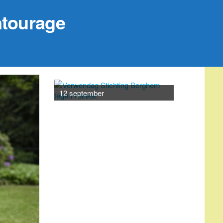
ntourage
20 septemb
12 september
AGENDA
augustus 7
-
augustus 25
AUG
7
Bevolkingsonderzoek
borstkanker
augustus 17
-
augustus 21
AUG