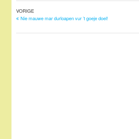
Bericht
Vorig
VORIGE
bericht
Nie mauwe mar durloapen vur ’t goeje doel!
navigatie