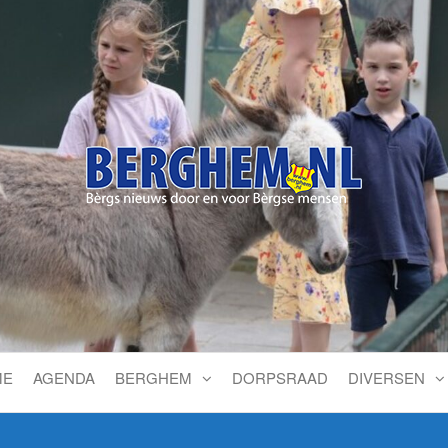
Bérgs nieuws door en voor
ME
AGENDA
BERGHEM
DORPSRAAD
DIVERSEN