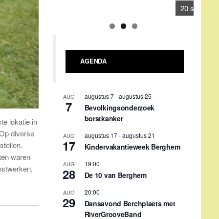
17
Kindervakantieweek Berghem
19:00
AUG
28
De 10 van Berghem
20:00
AUG
29
Dansavond Berchplaets met
RiverGrooveBand
september 4
-
september 5
SEP
4
Hoessenbosch-festival
 lokatie in
09:00
-
18:00
SEP
12
 Op diverse
Verwendag Stichting Berghem
tellen.
tegen Kanker
cten waren
09:30
-
11:30
SEP
nstwerken,
16
Repair café
Gehele dag
SEP
20
Berghem Bruist i.s.m. KPJ
Berghem: 1e Bèrgse