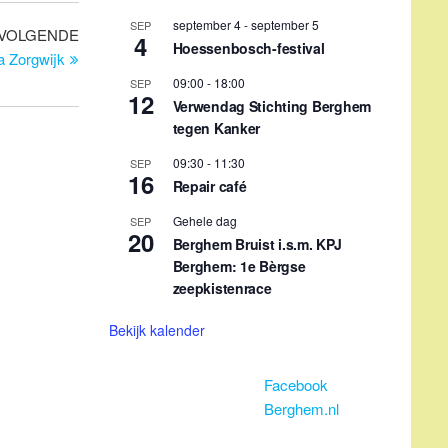
zeepkistenrace
Volgend
VOLGENDE
Bekijk kalender
bericht
a Zorgwijk
Facebook
Berghem.nl
Terugkerende evenementen
1e maandag maand 14:30 uur
Elke dinsda