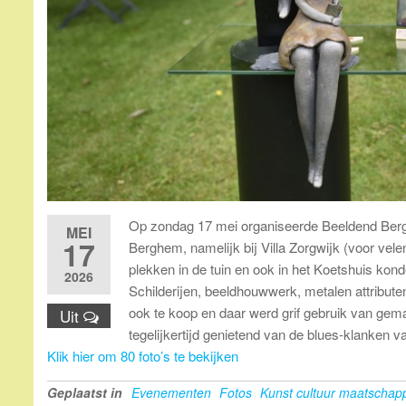
Op zondag 17 mei organiseerde Beeldend Bergh
MEI
17
Berghem, namelijk bij Villa Zorgwijk (voor ve
plekken in de tuin en ook in het Koetshuis ko
2026
Schilderijen, beeldhouwwerk, metalen attribut
ook te koop en daar werd grif gebruik van gem
Uit
tegelijkertijd genietend van de blues-klanken
Klik hier om 80 foto’s te bekijken
Geplaatst in
Evenementen
Fotos
Kunst cultuur maatschapp